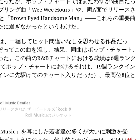
曲だったが、ポップ・チャートではまだわずか5曲目だっ
プリング曲「Wee Wee Hours」や、両A面でリリースさ
ss」と「Brown Eyed Handsome Man」――これらの重要曲
したに過ぎなかったというわけだ。
usic」は、一聴してヒット間違いなしを思わせる作品だっ
ぞってこの曲を流し、結果、同曲はポップ・チャート、
った。この曲のR&Bチャートにおける成績は6週ランク
てポップ・チャートにおけるそれは、19週ランクイン
インに先駆けてのチャート入りだった）、最高位8位と
リースされたザ・ビートルズ｢Rock &
Roll Music｣のジャケット
ll Music」を耳にした若者達の多くが大いに刺激を受
上げるようになった。代表的なカヴァーは、やはり
ザ・