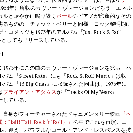
Sale』（1964年）所収のカヴァー・ヴァージョンだろう。エネル
カルと賑やかに鳴り響く
ポール
のピアノが印象的なその
劣るものの、チャック・ベリーと同様、ロック黎明期に
ッツも1973年のアルバム『Just Rock & Roll
グルとしてもリリースしている。
1973年にこの曲のカヴァー・ヴァージョンを発表。ハ
treet Rats』にも「Rock & Roll Music」は収
『15 Big Ones』に収録された同曲は、1976年に
は
ブライアン・アダムス
が『Tracks Of My Years』
ァーしている。
、自身がフィーチャーされたドキュメンタリー映画
『ヘ
 Hail! Rock ‘n’ Roll）』
の中でこれを再演。エ
ルに迎え、パワフルなコール・アンド・レスポンスを披