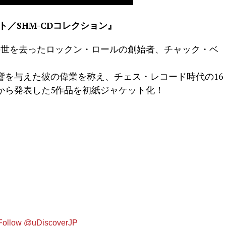
ト／SHM-CDコレクション』
でこの世を去ったロックン・ロールの創始者、チャック・ベ
響を与えた彼の偉業を称え、チェス・レコード時代の16
から発表した5作品を初紙ジャケット化！
Follow @uDiscoverJP