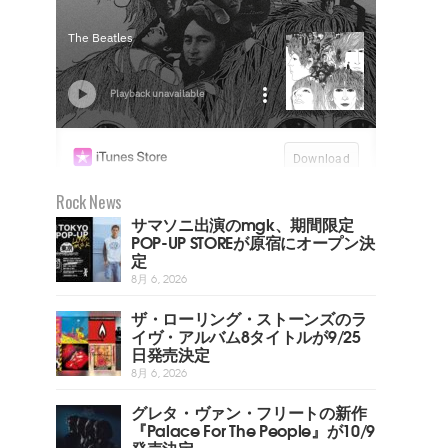
Rock News
サマソニ出演のmgk、期間限定
POP-UP STOREが原宿にオープン決
定
8月 6, 2026
ザ・ローリング・ストーンズのラ
イヴ・アルバム8タイトルが9/25
日発売決定
8月 6, 2026
グレタ・ヴァン・フリートの新作
『Palace For The People』が10/9
発売決定