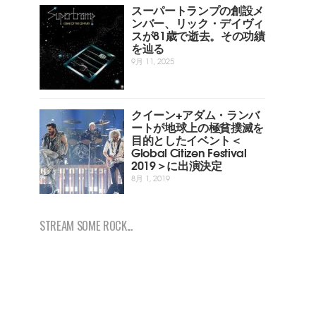
スーパートランプの創設メ
ンバー、リック・デイヴィ
スが81歳で逝去。その功績
を辿る
9月 11, 2025
クイーン+アダム・ランバ
ートが地球上の極貧撲滅を
目的としたイベント＜
Global Citizen Festival
2019＞に出演決定
8月 1, 2019
STREAM SOME ROCK...