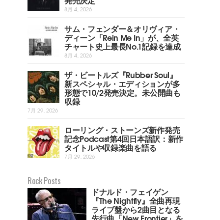
8月 4, 2026
サム・フェンダー＆オリヴィア・
ディーン「Rein Me In」が、全英
チャート史上最長No.1記録を達成
8月 4, 2026
ザ・ビートルズ『Rubber Soul』
新スペシャル・エディションが多
形態で10/2発売決定。未公開曲も
収録
7月 29, 2026
ローリング・ストーンズ新作発売
記念Podcast第4回日本語訳：新作
タイトルや収録楽曲を語る
7月 29, 2026
Rock Posts
ドナルド・フェイゲン
『The Nightfly』全曲再現
ライブ盤から2曲目となる
先行曲「New Frontier」を