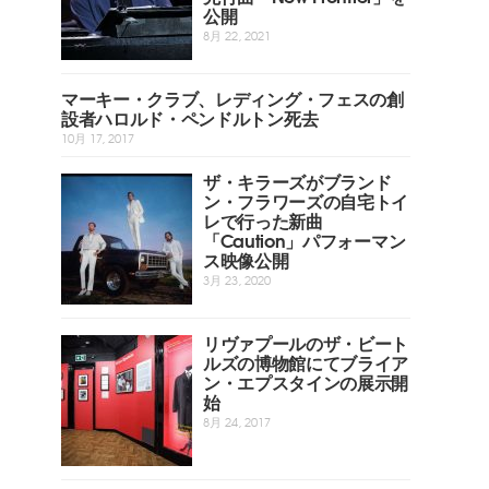
公開
8月 22, 2021
マーキー・クラブ、レディング・フェスの創
設者ハロルド・ペンドルトン死去
10月 17, 2017
ザ・キラーズがブランド
ン・フラワーズの自宅トイ
レで行った新曲
「Caution」パフォーマン
ス映像公開
3月 23, 2020
リヴァプールのザ・ビート
ルズの博物館にてブライア
ン・エプスタインの展示開
始
8月 24, 2017