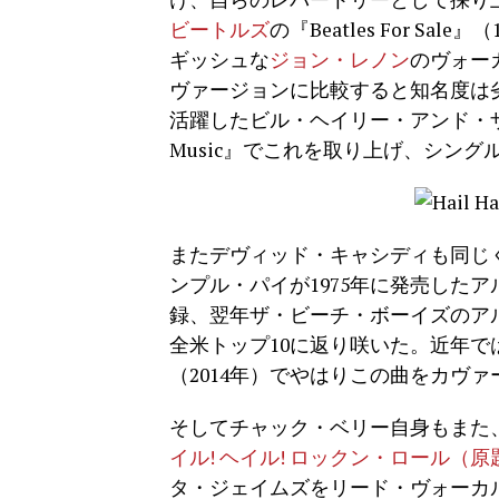
ビートルズ
の『Beatles For 
ギッシュな
ジョン・レノン
のヴォー
ヴァージョンに比較すると知名度は
活躍したビル・ヘイリー・アンド・ザ・コメ
Music』でこれを取り上げ、シン
またデヴィッド・キャシディも同じく
ンプル・パイが1975年に発売したアルバム『S
録、翌年ザ・ビーチ・ボーイズのアルバム
全米トップ10に返り咲いた。近年で
（2014年）でやはりこの曲をカヴ
そしてチャック・ベリー自身もまた
イル! ヘイル! ロックン・ロール（原題：Hail!
タ・ジェイムズをリード・ヴォーカ