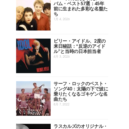
バム・ベスト57選：45年
前に生まれた多彩な名盤た
ち
1月 4, 2026
ビリー・アイドル、2度の
来日秘話：“反逆のアイド
ル”と当時の日本担当者
4月 3, 2026
サーフ・ロックのベスト・
ソング40：太陽の下で波に
乗りたくなるゴキゲンな名
曲たち
8月 7, 2022
ラスカルズのオリジナル・