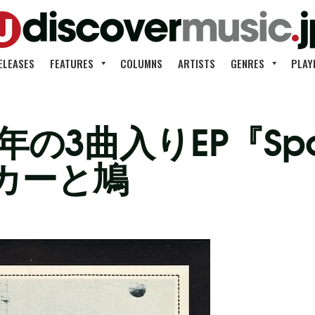
ELEASES
FEATURES
COLUMNS
ARTISTS
GENRES
PLAY
の3曲入りEP『Spot 
カーと鳩