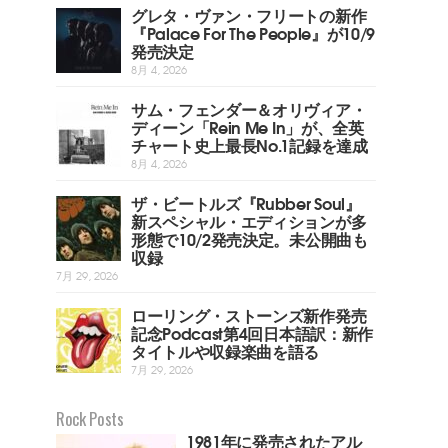
グレタ・ヴァン・フリートの新作
『Palace For The People』が10/9
発売決定
8月 4, 2026
サム・フェンダー＆オリヴィア・
ディーン「Rein Me In」が、全英
チャート史上最長No.1記録を達成
8月 4, 2026
ザ・ビートルズ『Rubber Soul』
新スペシャル・エディションが多
形態で10/2発売決定。未公開曲も
収録
7月 29, 2026
ローリング・ストーンズ新作発売
記念Podcast第4回日本語訳：新作
タイトルや収録楽曲を語る
7月 29, 2026
Rock Posts
1981年に発売されたアル