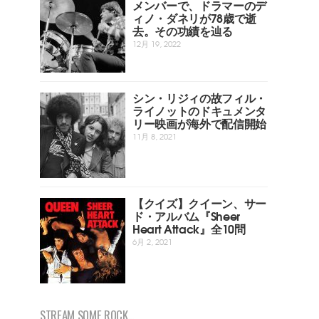
メンバーで、ドラマーのデ
ィノ・ダネリが78歳で逝
去。その功績を辿る
12月 19, 2022
シン・リジィの故フィル・
ライノットのドキュメンタ
リー映画が海外で配信開始
11月 8, 2021
【クイズ】クイーン、サー
ド・アルバム『Sheer
Heart Attack』全10問
6月 2, 2021
STREAM SOME ROCK...