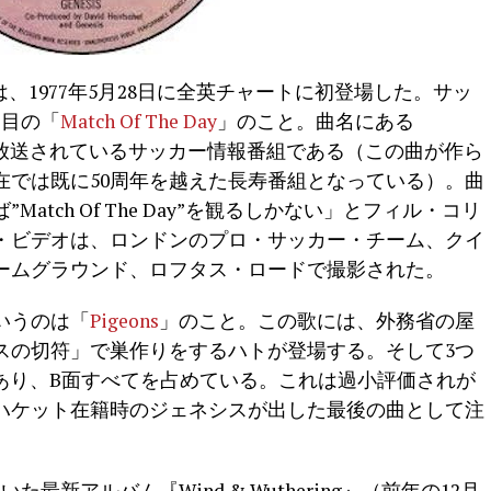
eon』は、1977年5月28日に全英チャートに初登場した。サッ
曲目の「
Match Of The Day
」のこと。曲名にある
、土曜夜に放送されているサッカー情報番組である（この曲が作ら
在では既に50周年を越えた長寿番組となっている）。曲
tch Of The Day”を観るしかない」とフィル・コリ
・ビデオは、ロンドンのプロ・サッカー・チーム、クイ
ームグラウンド、ロフタス・ロードで撮影された。
いうのは「
Pigeons
」のこと。この歌には、外務省の屋
スの切符」で巣作りをするハトが登場する。そして3つ
あり、B面すべてを占めている。これは過小評価されが
ハケット在籍時のジェネシスが出した最後の曲として注
新アルバム『Wind & Wuthering』（前年の12月