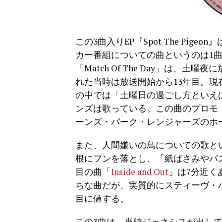
この3曲入りEP『Spot The Pig
カー番組についての曲というのは1
「Match Of The Day」は
れた当時は放送開始から13年目。現
の中では「土曜日の過ごし方といえば”Ma
ンズは歌っている。この曲のプロモ
ーンズ・パーク・レンジャーズのホ
また、人間嫌いの鳥についての歌と
根にフンを落とし、「紙ばさみやバ
目の曲「
Inside and Out
」は7分近く
ちな曲だが、実質的にスティーヴ・
目に値する。
この3曲は、当時ジェネシスが出していた最