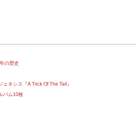
0年の歴史
『A Trick Of The Tail』
バム10枚