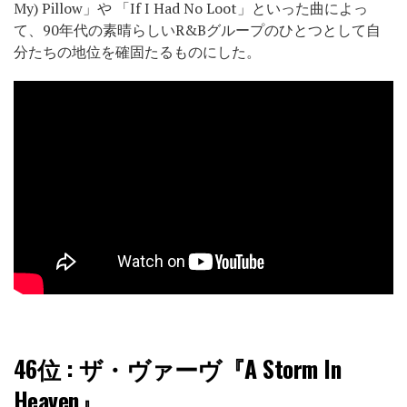
My) Pillow」や 「If I Had No Loot」といった曲によっ
て、90年代の素晴らしいR&Bグループのひとつとして自
分たちの地位を確固たるものにした。
46位
: ザ・ヴァーヴ『A Storm In
Heaven』