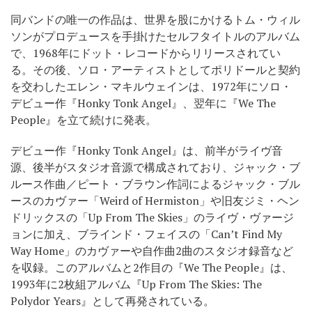
同バンドの唯一の作品は、世界を股にかけるトム・ウィル
ソンがプロデュースを手掛けたセルフタイトルのアルバム
で、1968年にドット・レコードからリリースされてい
る。その後、ソロ・アーティストとしてポリドールと契約
を交わしたエレン・マキルウェインは、1972年にソロ・
デビュー作『Honky Tonk Angel』、翌年に『We The
People』を立て続けに発表。
デビュー作『Honky Tonk Angel』は、前半がライヴ音
源、後半がスタジオ音源で構成されており、ジャック・ブ
ルース作曲／ピート・ブラウン作詞によるジャック・ブル
ースのカヴァー「Weird of Hermiston」や旧友ジミ・ヘン
ドリックスの「Up From The Skies」のライヴ・ヴァージ
ョンに加え、ブラインド・フェイスの「Can’t Find My
Way Home」のカヴァーや自作曲2曲のスタジオ録音など
を収録。このアルバムと2作目の『We The People』は、
1993年に2枚組アルバム『Up From The Skies: The
Polydor Years』として再発されている。