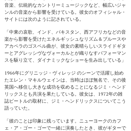
音楽、伝統的なカントリーミュージックなど、幅広いジャ
ンルの音楽から影響を受けている。彼女のオフィシャル・
サイトには次のように記されている。
「中東の哀歌、インド、パキスタン、西アフリカなどの音
楽から影響を受けたエネルギッシュなリズム＆ブルースや
アカペラのゴスペル曲が、彼女の素晴らしいスライドギタ
ーとアグレッシヴなヴォーカルとが織りなすパフォーマン
スを駆り立て、ダイナミックなショーを生み出している」
1966年にグリニッジ・ヴィレッジ のシーンで活躍し始め
たエレン・マキルウェインは、当時はほぼ無名で、その後
英国へ移住し大きな成功を収めることになるジミ・ヘンド
リックスとも共演を果たしている。彼女は、1972年の雑
誌ビートルの取材に、ジミ・ヘンドリックスについてこう
語っていた。
「彼のことは印象に残っています。ニューヨークのカフ
ェ・ア・ゴー・ゴーで一緒に演奏したとき、彼がギターで