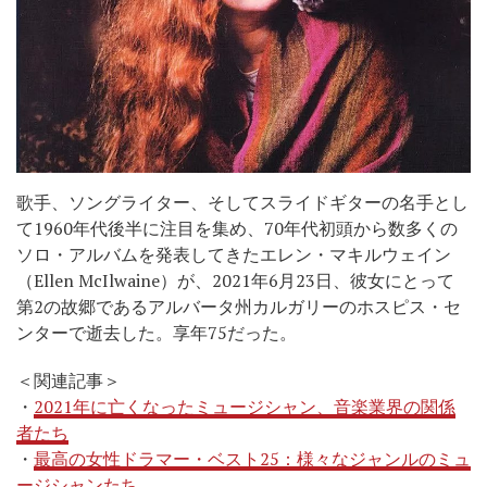
歌手、ソングライター、そしてスライドギターの名手とし
て1960年代後半に注目を集め、70年代初頭から数多くの
ソロ・アルバムを発表してきたエレン・マキルウェイン
（Ellen McIlwaine）が、2021年6月23日、彼女にとって
第2の故郷であるアルバータ州カルガリーのホスピス・セ
ンターで逝去した。享年75だった。
＜関連記事＞
・
2021年に亡くなったミュージシャン、音楽業界の関係
者たち
・
最高の女性ドラマー・ベスト25：様々なジャンルのミュ
ージシャンたち