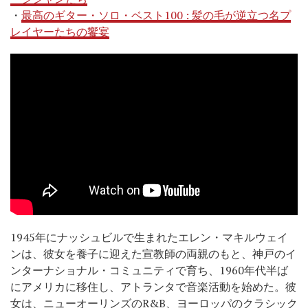
・
最高のギター・ソロ・ベスト100 : 髪の毛が逆立つ名プ
レイヤーたちの饗宴
1945年にナッシュビルで生まれたエレン・マキルウェイ
ンは、彼女を養子に迎えた宣教師の両親のもと、神戸のイ
ンターナショナル・コミュニティで育ち、1960年代半ば
にアメリカに移住し、アトランタで音楽活動を始めた。彼
女は、ニューオーリンズのR&B、ヨーロッパのクラシック