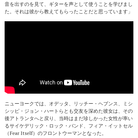
音を出すのを見て、ギターを声として使うことを学びまし
た。それは彼から教えてもらったことだと思っています」
ニューヨークでは、オデッタ、リッチー・ヘブンス、ミシ
シッピ・ジョン・ハートらとも交友を深めた彼女は、その
後アトランタへと戻り、当時はまだ珍しかった女性が率い
るサイケデリック・ロック・バンド、フィア・イットセル
（Fear Itself）のフロントウーマンとなった。