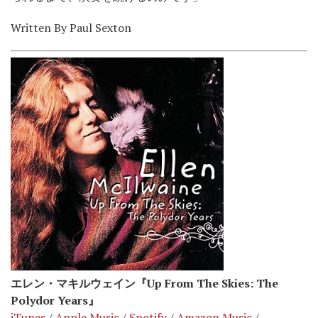
Written By Paul Sexton
エレン・マキルウェイン『Up From The Skies: The
Polydor Years』
iTunes
/
Apple Music
/
Spotify
/
Amazon Music
/