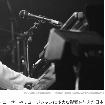
Ryuichi Sakamoto - Photo: Frans Schellekens/Redferns
デューサーやミュージシャンに多大な影響を与えた日本