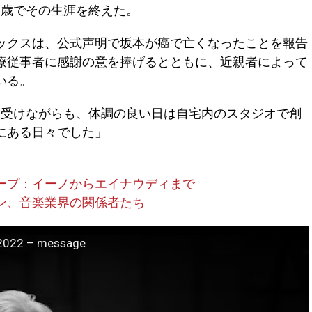
71歳でその生涯を終えた。
ックスは、公式声明で坂本が癌で亡くなったことを報告
療従事者に感謝の意を捧げるとともに、近親者によって
いる。
療を受けながらも、体調の良い日は自宅内のスタジオで創
にある日々でした」
ープ：イーノからエイナウディまで
ャン、音楽業界の関係者たち
o 2022 – message