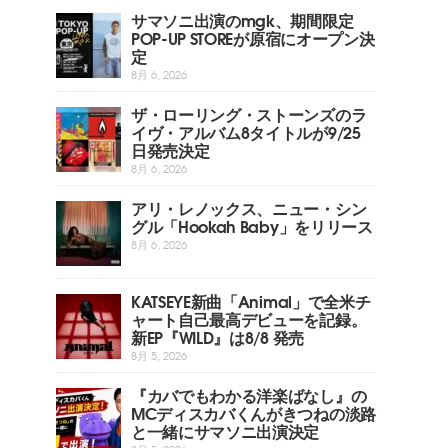
サマソニ出演のmgk、期間限定
POP-UP STOREが原宿にオープン決
定
8月 6, 2026
ザ・ローリング・ストーンズのラ
イヴ・アルバム8タイトルが9/25
日発売決定
8月 6, 2026
アリ・レノックス、ニュー・シン
グル「Hookah Baby」をリリース
8月 6, 2026
KATSEYE新曲「Animal」で全米チ
ャート自己最高デビューを記録。
新EP『WILD』は8/8 発売
8月 5, 2026
『カバでもわかる洋楽ばなし』の
MCディスカバくんがきつねの淡路
と一緒にサマソニ出演決定