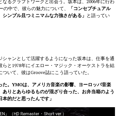
なるクラフトワークと出会う。坂本は、2006年に行わ
ビューの中で、彼らの魅力について、
「コンセプチュアル
、シンプル且つミニマムな力強さがある」
と語ってい
ジシャンとして活躍するようになった坂本は、仕事を通
らと1978年にイエロー・マジック・オーケストラを結
ついて、彼はGroove誌にこう語っていた。
った。YMOは、アメリカ音楽の影響、ヨーロッパ音楽
、ありとあらゆるものが混ざり合った、お弁当箱のよう
日本的だと思ったんです」
EN』（HD Remaster・Short ver.）