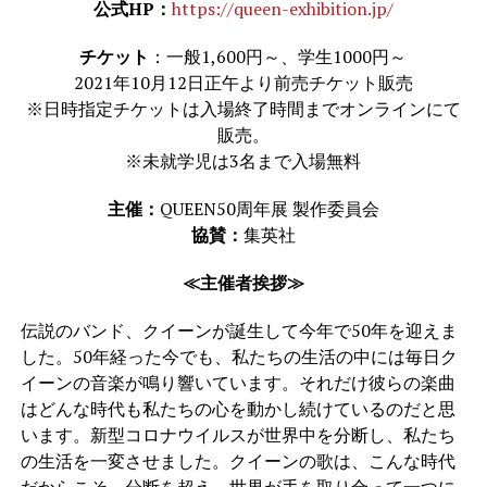
公式HP：
https://queen-exhibition.jp/
チケット
：一般1,600円～、学生1000円～
2021年10月12日正午より前売チケット販売
※日時指定チケットは入場終了時間までオンラインにて
販売。
※未就学児は3名まで入場無料
主催：
QUEEN50周年展 製作委員会
協賛：
集英社
≪主催者挨拶≫
伝説のバンド、クイーンが誕生して今年で50年を迎えま
した。50年経った今でも、私たちの生活の中には毎日ク
イーンの音楽が鳴り響いています。それだけ彼らの楽曲
はどんな時代も私たちの心を動かし続けているのだと思
います。新型コロナウイルスが世界中を分断し、私たち
の生活を一変させました。クイーンの歌は、こんな時代
だからこそ、分断を超え、世界が手を取り合って一つに