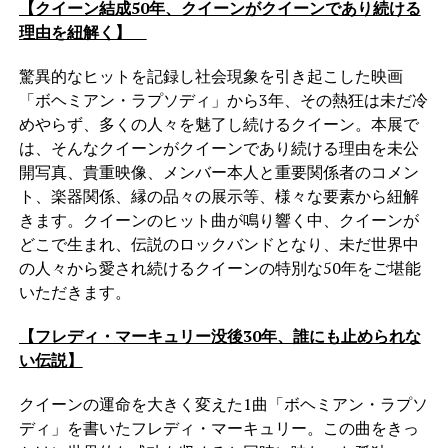
【クイーン結成50年、クイーンがクイーンであり続ける
理由を紐解く】
驚異的なヒットを記録し社会現象を引き起こした映画
「ボヘミアン・ラプソディ」から3年、その熱狂は未だ冷
めやらず、多くの人々を魅了し続けるクイーン。本展で
は、そんなクイーンがクイーンであり続ける理由を未公
開写真、貴重映像、メンバー本人と重要関係者のコメン
ト、楽器関係、縁の品々の展示等、様々な要素から紐解
きます。クイーンのヒット曲が鳴り響く中、クイーンが
どこで生まれ、伝説のロックバンドとなり、未だ世界中
の人々から愛され続けるクイーンの特別な50年をご堪能
いただきます。
【フレディ・マーキュリー没後30年、誰にも止められな
い伝説】
クイーンの運命を大きく変えた1曲「ボヘミアン・ラプソ
ディ」を書いたフレディ・マーキュリー。この曲をきっ