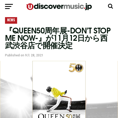
モバイルバージョンに移動
NEWS
『QUEEN50周年展-DON’T STOP
ME NOW-』が11⽉12⽇から⻄
武渋⾕店で開催決定
Published on
9月 28, 2021