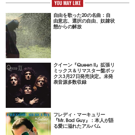
YOU MAY LIKE
自由を歌った20の名曲：自
由意志、選択の自由、奴隷状
態からの解放
クイーン『Queen II』拡張リ
ミックス＆リマスター盤ボッ
クス3月27日発売決定。未発
表音源多数収録
フレディ・マーキュリー
『Mr. Bad Guy』：本人が語
る愛に溢れたアルバム