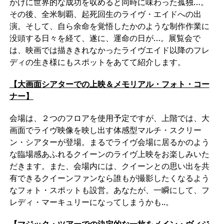
かけに世界的な成功を収めると同時に味わった孤独…。
その後、全米制覇、起死回生のライヴ・エイドへの出
演。そして、自ら余命を覚悟したかのような制作作業に
没頭する日々を経て、遂に、運命の日が…。展覧会で
は、映画では描ききれなかったライヴエイド以降のフレ
ディの生き様にもスポットをあてて紹介します。
【大画面シアターでの上映＆メモリアル・フォト・コー
ナー】
会場は、２つのフロアを使用予定ですが、上階では、大
画面でライヴ映像を映し出す体感型マルチ・スクリー
ン・シアターが登場。まるでライヴ会場に居るかのよう
な臨場感あふれるクイーンのライヴ上映をお楽しみいた
だきます。また、会場内には、クイーンとの思い出を共
有できるクイーンファンなら誰もが撮影したくなるよう
なフォト・スポットも設営。あなたが、一瞬にして、フ
レディ・マーキュリーになってしまうかも..。
【マジック・ツアーでの決定的な一枚をメイン・ヴィジ