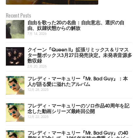
Recent Posts
自由を歌った20の名曲：自由意志、選択の自
由、奴隷状態からの解放
7月 14, 2026
クイーン『Queen II』拡張リミックス＆リマス
ター盤ボックス3月27日発売決定。未発表音源多
数収録
2月 20, 2026
フレディ・マーキュリー『Mr. Bad Guy』：本
人が語る愛に溢れたアルバム
12月 28, 2025
フレディ・マーキュリーのソロ作品40周年を記
念した動画シリーズ最終回公開
12月 22, 2025
フレディ・マーキュリー『Mr. Bad Guy』の40
周年を記念して、1985年当時の貴重インタビュ