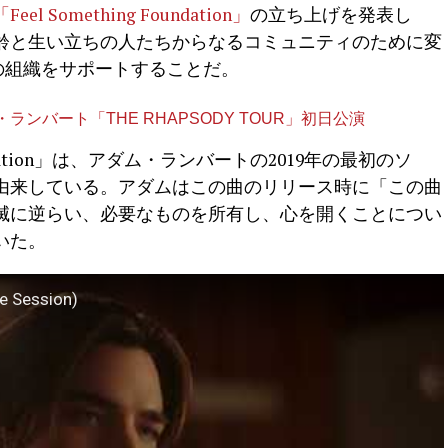
「Feel Something Foundation」
の立ち上げを発表し
齢と生い立ちの人たちからなるコミュニティのために変
+の組織をサポートすることだ。
ンバート「THE RHAPSODY TOUR」初日公演
oundation」は、アダム・ランバートの2019年の最初のソ
ng」に由来している。アダムはこの曲のリリース時に「この曲
滅に逆らい、必要なものを所有し、心を開くことについ
いた。
e Session)