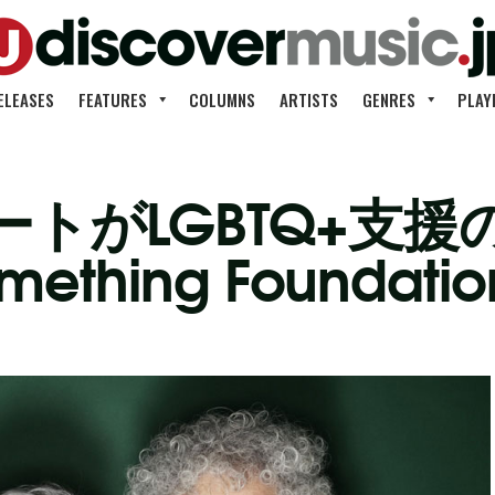
ELEASES
FEATURES
COLUMNS
ARTISTS
GENRES
PLAY
トがLGBTQ+支
mething Founda