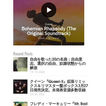
Recent Posts
自由を歌った20の名曲：自由意
志、選択の自由、奴隷状態からの
解放
7月 14, 2026
クイーン『Queen II』拡張リミッ
クス＆リマスター盤ボックス3月27
日発売決定。未発表音源多数収録
2月 20, 2026
フレディ・マーキュリー『Mr. Bad