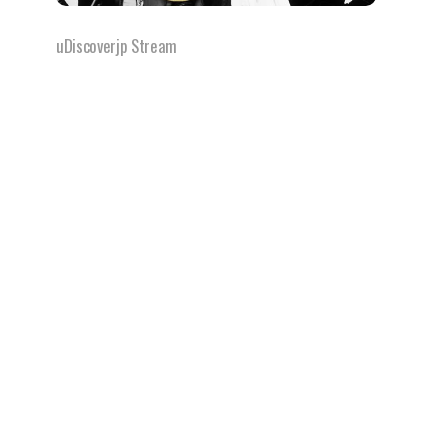
uDiscoverjp Stream