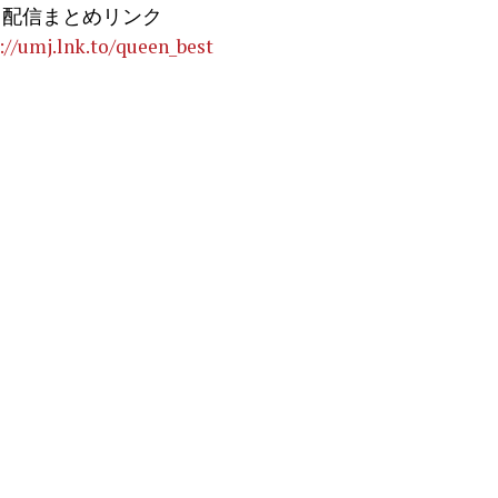
配信まとめリンク
://umj.lnk.to/queen_best