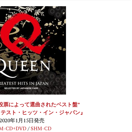
投票によって選曲されたベスト盤”
イテスト・ヒッツ・イン・ジャパン』
2020年1月15日発売
M-CD+DVD
/
SHM-CD