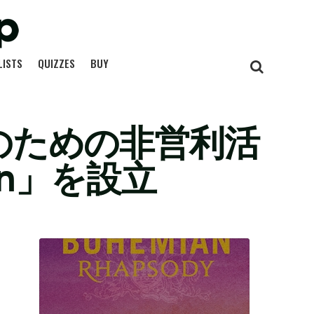
LISTS
QUIZZES
BUY
援のための非営利活
tion」を設立