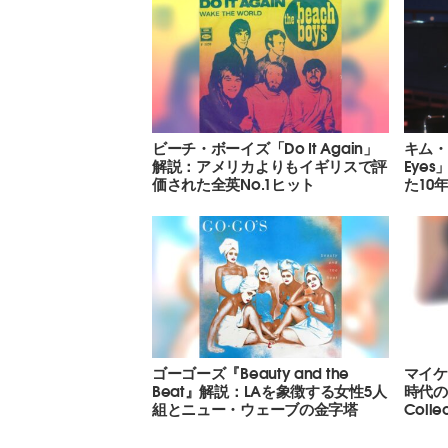
ビーチ・ボーイズ「Do It Again」
キム・カ
解説：アメリカよりもイギリスで評
Eye
価された全英No.1ヒット
た10
ゴーゴーズ『Beauty and the
マイケ
Beat』解説：LAを象徴する女性5人
時代のヒ
組とニュー・ウェーブの金字塔
Coll