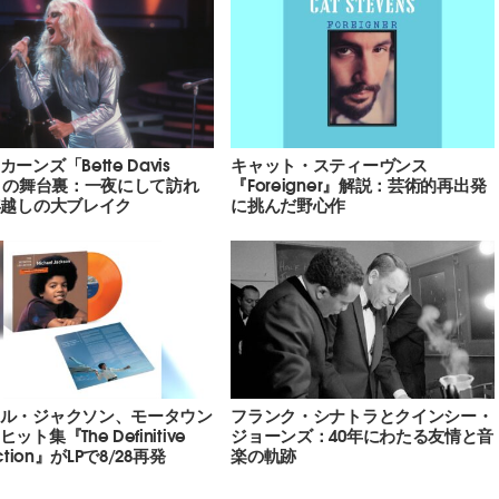
ーンズ「Bette Davis
キャット・スティーヴンス
s」の舞台裏：一夜にして訪れ
『Foreigner』解説：芸術的再出発
年越しの大ブレイク
に挑んだ野心作
ル・ジャクソン、モータウン
フランク・シナトラとクインシー・
ット集『The Definitive
ジョーンズ：40年にわたる友情と音
ection』がLPで8/28再発
楽の軌跡