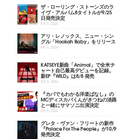
ザ・ローリング・ストーンズのラ
イヴ・アルバム8タイトルが9/25
日発売決定
8月 6, 2026
アリ・レノックス、ニュー・シン
グル「Hookah Baby」をリリース
8月 6, 2026
KATSEYE新曲「Animal」で全米チ
ャート自己最高デビューを記録。
新EP『WILD』は8/8 発売
8月 5, 2026
『カバでもわかる洋楽ばなし』の
MCディスカバくんがきつねの淡路
と一緒にサマソニ出演決定
8月 5, 2026
グレタ・ヴァン・フリートの新作
『Palace For The People』が10/9
発売決定