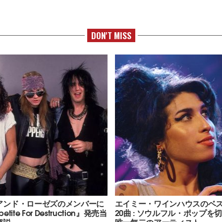
DON'T MISS
アンド・ローゼズのメンバーに
エイミー・ワインハウスのベ
tite For Destruction』発売当
20曲 : ソウルフル・ポップを
解説
唯一無二のアーティスト