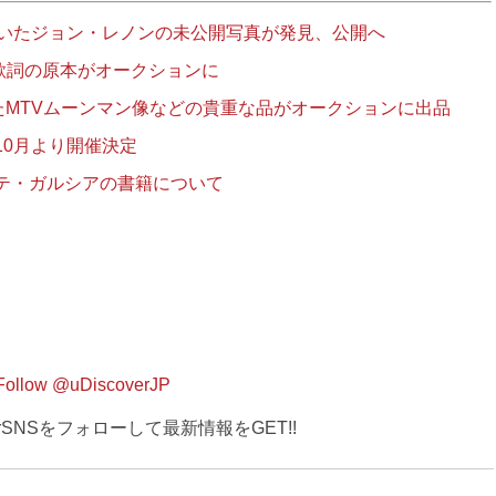
ていたジョン・レノンの未公開写真が発見、公開へ
」歌詞の原本がオークションに
たMTVムーンマン像などの貴重な品がオークションに出品
10月より開催決定
テ・ガルシアの書籍について
Follow @uDiscoverJP
verSNSをフォローして最新情報をGET!!