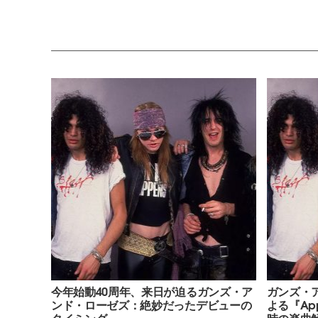
今年始動40周年、来日が迫るガンズ・ア
ガンズ・
ンド・ローゼズ：絶妙だったデビューの
よる『Appe
タイミング
時の楽曲