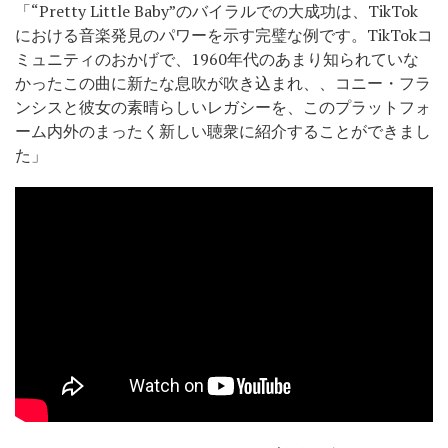
「“Pretty Little Baby”のバイラルでの大成功は、TikTok
における音楽発見のパワーを示す完璧な例です。TikTokコ
ミュニティのおかげで、1960年代のあまり知られていな
かったこの曲に新たな息吹が吹き込まれ、、コニー・フラ
ンシスと彼女の素晴らしいレガシーを、このプラットフォ
ーム内外のまったく新しい聴衆に紹介することができまし
た」