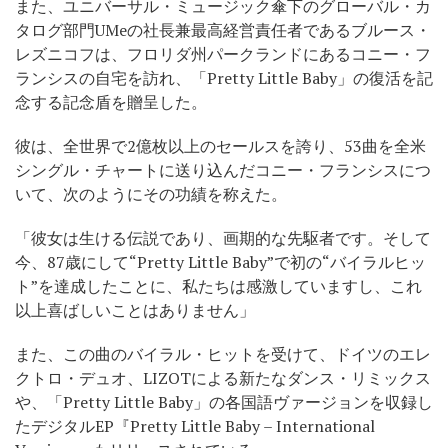
また、ユニバーサル・ミュージック傘下のグローバル・カ
タログ部門UMeの社長兼最高経営責任者であるブルース・
レズニコフは、フロリダ州パークランドにあるコニー・フ
ランシスの自宅を訪れ、「Pretty Little Baby」の復活を記
念する記念盾を贈呈した。
彼は、全世界で2億枚以上のセールスを誇り、53曲を全米
シングル・チャートに送り込んだコニー・フランシスにつ
いて、次のようにその功績を称えた。
「彼女は生ける伝説であり、画期的な先駆者です。そして
今、87歳にして“Pretty Little Baby”で初の“バイラルヒッ
ト”を達成したことに、私たちは感激していますし、これ
以上喜ばしいことはありません」
また、この曲のバイラル・ヒットを受けて、ドイツのエレ
クトロ・デュオ、LIZOTによる新たなダンス・リミックス
や、「Pretty Little Baby」の各国語ヴァージョンを収録し
たデジタルEP『Pretty Little Baby – International