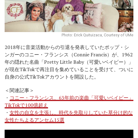
Photo: Erick Quituizaca, Courtesy of UMe
2018年に音楽活動からの引退を発表していたポップ・シ
ンガーのコニー・フランシス（Connie Francis）が、1962
年の隠れた名曲「Pretty Little Baby（可愛いベイビー）」
が現在TikTokで再注目を集めていることを受けて、ついに
自身の公式TikTokアカウントを開設した。
＜関連記事＞
・
コニー・フランシス、63年前の楽曲「可愛いベイビー」
TikTokで100億超え
・
女性の自立を主張し、時代を先取りしていた草分け的な
女性たちよるアンセム15選