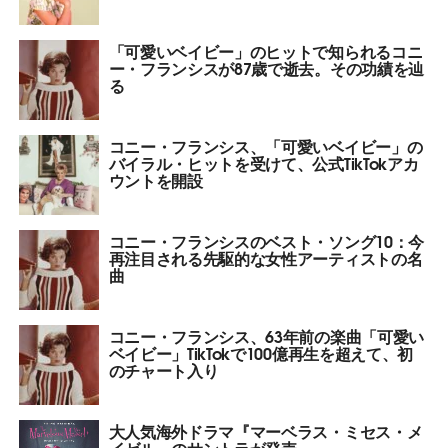
「可愛いベイビー」のヒットで知られるコニ
ー・フランシスが87歳で逝去。その功績を辿
る
コニー・フランシス、「可愛いベイビー」の
バイラル・ヒットを受けて、公式TikTokアカ
ウントを開設
コニー・フランシスのベスト・ソング10：今
再注目される先駆的な女性アーティストの名
曲
コニー・フランシス、63年前の楽曲「可愛い
ベイビー」TikTokで100億再生を超えて、初
のチャート入り
大人気海外ドラマ『マーベラス・ミセス・メ
イゼル』のサントラが発売