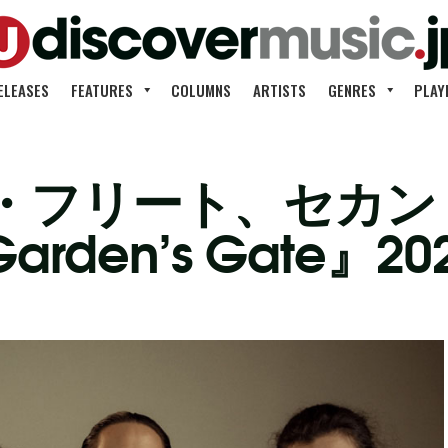
ELEASES
FEATURES
COLUMNS
ARTISTS
GENRES
PLAY
・フリート、セカン
at Garden’s Gat