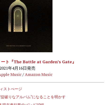
he Battle at Garden’s Gate』
2021年4月16日発売
Apple Music
/
Amazon Music
ティストぺージ
“掟破りなアルバム”になることを明かす
る現在進行形のバンド10組