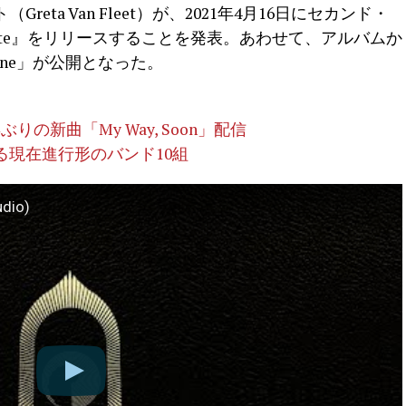
ta Van Fleet）が、2021年4月16日にセカンド・
den’s Gate』をリリースすることを発表。あわせて、アルバムか
hine」が公開となった。
の新曲「My Way, Soon」配信
現在進行形のバンド10組
udio)