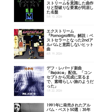
ストリームを意識した曲作
りと型破りな要素が同居し
た名盤
5月 10, 2026
エクストリーム
『Pornograffitti』解説：ベ
ストセラーとなった2ndア
ルバムと意図しないヒット
曲
4月 19, 2026
デフ・レパード新曲
「Rejoice」配信。「コン
セプトから完成に至るま
で、素晴らしい旅のようだ
った」
1月 22, 2026
1991年に発売されたアル
バム・ベスト50選：35年