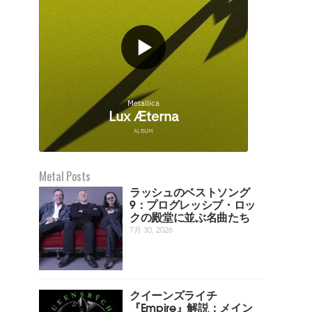
Metal Posts
ラッシュのベストソング
9：プログレッシブ・ロッ
クの殿堂に並ぶ名曲たち
7月 30, 2026
クイーンズライチ
『Empire』解説：メイン