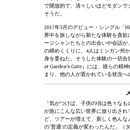
で開放的で、清々しいほどモダンで
そうだ。
2017年3月のデビュー・シングル「H
界中を旅しながら新たな体験を貪欲
ージシャンたちとの出会いや会話が
の締めくくりに、4人はミシガン州
身を委ねた。そうした体験の一切合切を
at Garden’s Gate』には、
まり、他の人が置かれている状況へ
「気がつけば、子供の頃は色々なも
が急にこんな広い世界に放り出され
ど、ツアーが増えて、新しく色んな
の‘普通’の定義が変わったんだ」（ダ