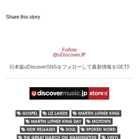
Share this story
Follow
@uDiscoverJP
日本版uDiscoverSNSをフォローして最新情報をGET!!
GOSPEL
LIZ LANDS
MARTIN LUTHER KING
MARTIN LUTHER KING DAY
MOTOWN
NEW RELEASES
SOUL
SPOKEN WORD
THE GREAT MARCH ON WASHINGTON
VINYL