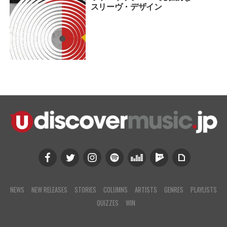
スリーヴ・デザイン
NEWS
NEW RELEASES
STORIES
COLUMNS
ARTISTS
GENRES
PLAYLISTS
QUIZZES
WIN