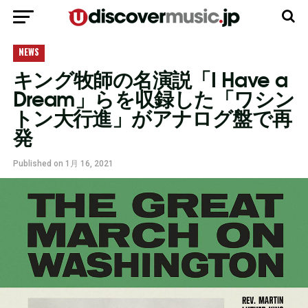
モバイルバージョンに移動
NEWS
キング牧師の名演説「I Have a
Dream」らを収録した「ワシン
トン大行進」がアナログ盤で再
発
Published on
1月 16, 2021