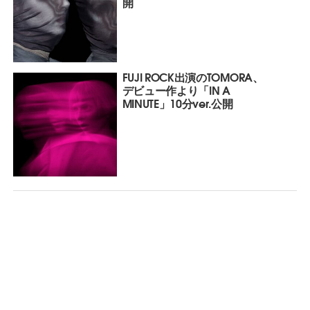
開
FUJI ROCK出演のTOMORA、
デビュー作より「IN A
MINUTE」10分ver.公開