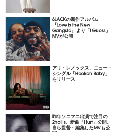
6LACKの新作アルバム
『Love is the New
Gangsta』より「I Guess」
MVが公開
アリ・レノックス、ニュー・
シングル「Hookah Baby」
をリリース
昨年ソニマニ出演で注目の
2hollis、新曲「Hurt」公開。
自ら監督・編集したMVも公