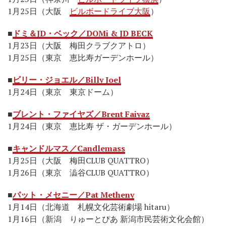
1月25日（大阪
ビルボードライブ大阪
）
■
ドミ＆JD・ベック／DOMi & JD BECK
1月23日（大阪 梅田クラブクアトロ）
1月25日（東京 恵比寿ガーデンホール）
■
ビリー・ジョエル／Billy Joel
1月24日（東京 東京ドーム）
■
ブレント・ファイヤズ／Brent Faiyaz
1月24日（東京 恵比寿 ザ・ガーデンホール）
■
キャンドルマス／Candlemass
1月25日（大阪 梅田CLUB QUATTRO）
1月26日（東京 澁谷CLUB QUATTRO）
■
パット・メセニー／Pat Metheny
1月14日（北海道 札幌文化芸術劇場 hitaru）
1月16日（新潟 りゅーとぴあ 新潟市民芸術文化会館）