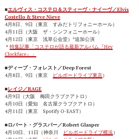
■
エルヴィス・コステロ＆スティーヴ・ナイーヴ／Elvis
Costello & Steve Nieve
4月8日、9日（東京 すみだトリフォニーホール）
4月11日（大阪 ザ・シンフォニーホール）
4月12日（東京 浅草公会堂）*追加公演
＊
特集記事「コステロが語る最新アルバム『Hey
Clockface』」
■
ディープ・フォレスト／Deep Forest
4月8日、9日（東京
ビルボードライブ東京
）
■
レイジ／RAGE
4月9日（大阪 梅田クラブクアトロ）
4月10日（愛知 名古屋クラブクアトロ）
4月11日（東京 Spotify O-EAST）
■ロバート・グラスパー／Robert Glasper
4月10日、11日（神奈川
ビルボードライブ横浜
）