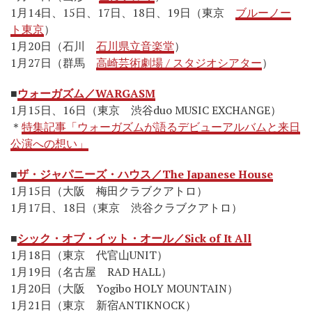
1月14日、15日、17日、18日、19日（東京
ブルーノー
ト東京
）
1月20日（石川
石川県立音楽堂
）
1月27日（群馬
高崎芸術劇場 / スタジオシアター
）
■
ウォーガズム／WARGASM
1月15日、16日（東京 渋谷duo MUSIC EXCHANGE）
＊
特集記事「ウォーガズムが語るデビューアルバムと来日
公演への想い」
■
ザ・ジャパニーズ・ハウス／The Japanese House
1月15日（大阪 梅田クラブクアトロ）
1月17日、18日（東京 渋谷クラブクアトロ）
■
シック・オブ・イット・オール／Sick of It All
1月18日（東京 代官山UNIT）
1月19日（名古屋 RAD HALL）
1月20日（大阪 Yogibo HOLY MOUNTAIN）
1月21日（東京 新宿ANTIKNOCK）