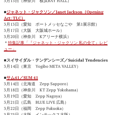
3月15日（神奈川 横浜BAY HALL）
■
ジャネット・ジャクソン／Janet Jackson（Opening
Act: TLC）
3月13日（愛知 ポートメッセなごや 第1展示館）
3月17日（大阪 大阪城ホール）
3月20日（神奈川 Kアリーナ横浜）
＊
特集記事「『ジャネット・ジャクソン 私の全て』レビ
ュー」
■
スイサイダル・テンデンシーズ／Suicidal Tendencies
3月14日（東京 Yogibo META VALLEY）
■
サム41／SUM 41
3月14日（北海道 Zepp Sapporo）
3月18日（神奈川 KT Zepp Yokohama）
3月19日（愛知 Zepp Nagoya）
3月21日（広島 BLUE LIVE 広島）
3月22日（福岡 Zepp Fukuoka）
3月23日（大阪 インテックス大阪）