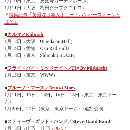
1月10日（東京 恵比寿ガーデンホール）
1月11日（大阪 梅田クラブクアトロ）
＊
特集記事「英最注目新人ホリー・ハンバーストーンと
は？」
■
カルマ／Kalmah
1月12日（大阪 Umeda amHall）
1月13日（愛知 Osu Rad Hall）
1月14日（東京 Shinjuku BLAZE）
■
フライ・バイ・ミッドナイト／Fly By Midnight
1月15日（東京 WWW）
■
ブルーノ・マーズ／Bruno Mars
1月11日、13日、14日、16日、18日（東京 東京ドー
ム）
1月20日、21日（東京 東京ドーム）*追加公演
■
スティーヴ・ガッド・バンド／Steve Gadd Band
1月12日（山形
山形テルサ
）