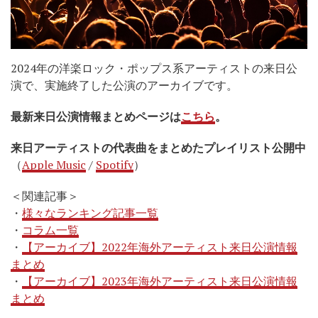
2024年の洋楽ロック・ポップス系アーティストの来日公
演で、実施終了した公演のアーカイブです。
最新来日公演情報まとめページは
こちら
。
来日アーティストの代表曲をまとめたプレイリスト公開中
（
Apple Music
/
Spotify
）
＜関連記事＞
・
様々なランキング記事一覧
・
コラム一覧
・
【アーカイブ】2022年海外アーティスト来日公演情報
まとめ
・
【アーカイブ】2023年海外アーティスト来日公演情報
まとめ