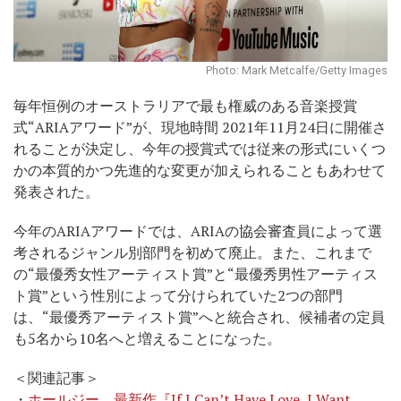
Photo: Mark Metcalfe/Getty Images
毎年恒例の
オーストラリアで最も権威のある音楽授賞
式“ARIAアワード”が、現地時間 2021年11月24日に開催さ
れることが決定し、今年の授賞式では従来の形式にいくつ
かの本質的かつ先進的な変更が加えられることもあわせて
発表された。
今年のARIAアワードでは、ARIAの協会審査員によって選
考されるジャンル別部門を初めて廃止。また、これまで
の“最優秀女性アーティスト賞”と“最優秀男性アーティス
ト賞”という性別によって分けられていた2つの部門
は、“最優秀アーティスト賞”へと統合され、候補者の定員
も5名から10名へと増えることになった。
＜関連記事＞
・
ホールジー、最新作『If I Can’t Have Love, I Want