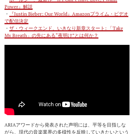
Power』解説
・
『Justin Bieber: Our World』Amazonプライム・ビデオ
で配信決定
・
ザ・ウィークエンド、いきなり新章スタート: 「Take
My Breath」の先にある“夜明け”とは何か？
ARIAアワードから発表された声明には、平等を目指しな
がら、現代の音楽業界の多様性を反映していきたいという