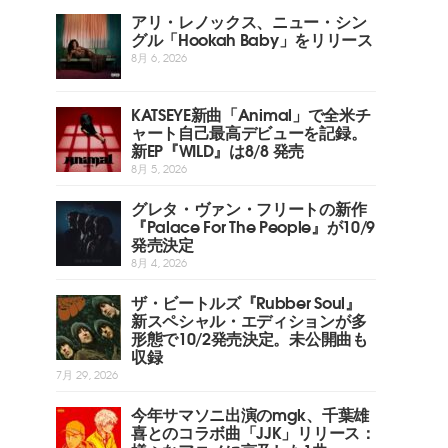
アリ・レノックス、ニュー・シン
グル「Hookah Baby」をリリース
8月 6, 2026
KATSEYE新曲「Animal」で全米チ
ャート自己最高デビューを記録。
新EP『WILD』は8/8 発売
8月 5, 2026
グレタ・ヴァン・フリートの新作
『Palace For The People』が10/9
発売決定
8月 4, 2026
ザ・ビートルズ『Rubber Soul』
新スペシャル・エディションが多
形態で10/2発売決定。未公開曲も
収録
7月 29, 2026
今年サマソニ出演のmgk、千葉雄
喜とのコラボ曲「JJK」リリース：