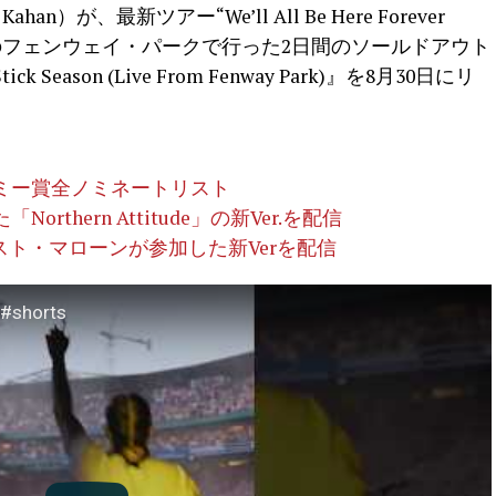
）が、最新ツアー“We’ll All Be Here Forever
ンのフェンウェイ・パークで行った2日間のソールドアウト
ason (Live From Fenway Park)』を8月30日にリ
ラミー賞全ノミネートリスト
thern Attitude」の新Ver.を配信
にポスト・マローンが参加した新Verを配信
 #shorts