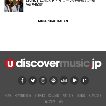
Verを配信
MORE NOAH KAHAN
NEWS
NEW RELEASES
STORIES
COLUMNS
ARTISTS
GENRES
PLAYLISTS
QUIZZES
WIN