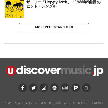
ザ・フー「Happy Jack」：1966年5曲目の
ヒット・シングル
MORE PETE TOWNSHEND
NEWS
NEW RELEASES
STORIES
COLUMNS
ARTISTS
GENRES
PLAYLISTS