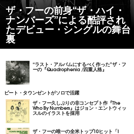
ザ・フーの前身“ザ・ハイ・
ナンバーズ”による酷評され
たデビュー・シングルの舞台
裏
“ラスト・アルバムにするべく作った”ザ・フ
ーの『Quadrophenia /四重人格』
ピート・タウンゼントがソロで活躍
ザ・フー久しぶりの非コンセプト作『The
Who By Numbers』はジョン・エントウィッ
スルのイラストを採用
ザ・フーの唯一の全米トップ10ヒット「I