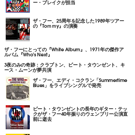
ー・ブレイクが担当
ザ・フー、25周年を記念した1989年ツアー
の『Toｍｍy』の演奏
ザ・フーにとっての『White Album』、1971年の傑作ア
ルバム『Who’s Next』
3夜のみの奇跡：クラプトン、ピート・タウンゼント、キ
ース・ムーンが夢共演
ザ・フー、エディ・コクラン「Summertime
Blues」をライブシングルで発売
ピート・タウンゼントの長年のギター・テッ
クがザ・フー40年振りのウェンブリー公演直
前に逝去