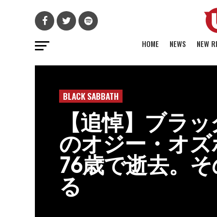
HOME
NEWS
NEW R
BLACK SABBATH
【追悼】ブラッ
のオジー・オズ
76歳で逝去。
る