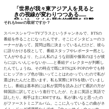
「世界が我々東アジア人を見ると
きの視線が変わりつつある……
我々は、そんな歴史的瞬間を目撃
それも
bmr
の取材ですか？
しているのかもしれない。
つまり。
スペースシャワーTVプラスというチャンネルで、BTSの
防弾少年団を聴かないことは、今
番組を作ることになったんです。そこにインタビューのコ
や、時代の流れに取り残されるこ
ーナーがあって。質問は既に決まっているんだけど、彼ら
とを意味するのだ」
に語りかける役として、番組スタッフやレポーター然とし
https://t.co/4TYzuhVkYX
て人がやるより、たぶん私のような顔面や服装のほうが彼
pic.twitter.com/YwcMIntSrF
らにはいいんじゃないか……と番組ディレクターが判断し
たんでしょうね。その時点で既にBTSはK-POPの中でも特
— 丸屋九兵衛 (@QB_MARUYA)
2018
にヒップホップ色が強いってことはわかっていたので私が
年6月21日
選ばれたんだと思います。私も実際にBTSを聴いていまし
たし。番組は基本的には私が質問を読み上げて通訳の方が
韓国語に訳してという進行でしたが、たまに英語と英語で
話したり。相手は主にRMですね。私が凄いなと思ったの
がファーストミニアルバム。ここに入っているこの曲がネ
イト・ドッグ感満載なんです、“ウェッサイ・ウェッサ