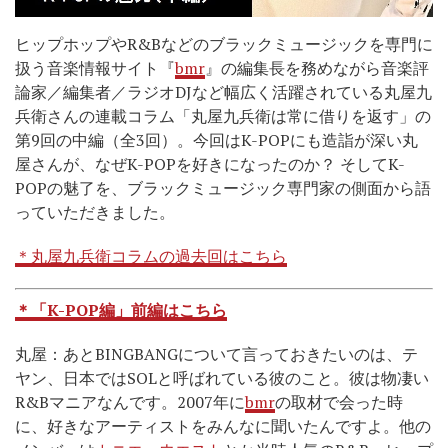
ヒップホップやR&Bなどのブラックミュージックを専門に
扱う音楽情報サイト『
bmr
』の編集長を務めながら音楽評
論家／編集者／ラジオDJなど幅広く活躍されている丸屋九
兵衛さんの連載コラム「丸屋九兵衛は常に借りを返す」の
第9回の中編（全3回）。今回はK-POPにも造詣が深い丸
屋さんが、なぜK-POPを好きになったのか？ そしてK-
POPの魅了を、ブラックミュージック専門家の側面から語
っていただきました。
＊丸屋九兵衛コラムの過去回はこちら
＊「K-POP編」前編はこちら
丸屋：あとBINGBANGについて言っておきたいのは、テ
ヤン、日本ではSOLと呼ばれている彼のこと。彼は物凄い
R&Bマニアなんです。2007年に
bmr
の取材で会った時
に、好きなアーティストをみんなに聞いたんですよ。他の