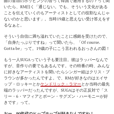
曲の冒頭のホッピングの音って韓国で通用するの？って聞
いたら、RM曰く「通じない。でも、そういう文化がある
ことを伝えていくのもアーティストとしての役割なんじゃ
ないのかと思います」。当時19歳と思えない受け答えをす
るなぁと。
そういう自信に満ち溢れていたことに感銘を受けたので、
「自身たっぷりですね」って聞いたら、「Of course.
Gotta be」って。19歳の子にこう言われるおっさんの図！
もう一人SUGAっていう子も要注目。彼はラッパーなんで
すが、音作りの要でもあるんです。その特番の時、みんな
に好きなアーティストを聞いたらシンガー組はクリス・ブ
ラウンが多かったんですよ。で、RMが好きなのはエイサ
ップ・ロッキーとか
ケンドリック・ラマー
とか当時の最先
端のラッパーだったんですが、SUGAはその正反対で「ス
リー・6・マフィアとボーン・サグズン・ハーモニーが好
きです」って。
おー、
90
年代のヒップホップが好きなんですね！