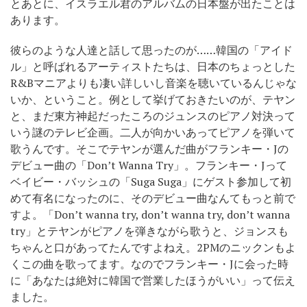
とあとに、イスラエル君のアルバムの日本盤が出たことは
あります。
彼らのような人達と話して思ったのが……韓国の「アイド
ル」と呼ばれるアーティストたちは、日本のちょっとした
R&Bマニアよりも凄い詳しいし音楽を聴いているんじゃな
いか、ということ。例として挙げておきたいのが、テヤン
と、まだ東方神起だったころのジュンスのピアノ対決って
いう謎のテレビ企画。二人が向かいあってピアノを弾いて
歌うんです。そこでテヤンが選んだ曲がフランキー・Jの
デビュー曲の「Don’t Wanna Try」。フランキー・Jって
ベイビー・バッシュの「Suga Suga」にゲスト参加して初
めて有名になったのに、そのデビュー曲なんてもっと前で
すよ。「Don’t wanna try, don’t wanna try, don’t wanna
try」とテヤンがピアノを弾きながら歌うと、ジョンスも
ちゃんと口があってたんですよねえ。2PMのニックンもよ
くこの曲を歌ってます。なのでフランキー・Jに会った時
に「あなたは絶対に韓国で営業したほうがいい」って伝え
ました。