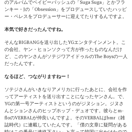
のアルバムでベイビーバッシュの「Suga Suga」とかフラ
ンキー・Jの「Obsession」をプロデュースしていたハッピ
ー・ペレスをプロデューサーに迎えてたりするんですよ。
本気で好きだったんですね。
そんなBIGBANGを送り出したYGエンタテインメント。こ
の会社、ヤン・ヒョンソクって方が作ったものなんだけ
ど、このヤンさんがソテジワアイドゥルのThe Boysの一人
だったんです。
なるほど、つながりますねー！
ソテジさんがいきなりアメリカに行ったあとに、会社を作
ってアーティストを送り出すことになったヤンさん。で、
YGの第一号アーティストというのがジヌション。ジヌさ
んとションさんのヒップホップ・デュオです。彼らとm-
floのVERBALが仲良いんですよ。そのVERBALはbmr（雑
誌時代）に連載していたんです。「僕の文章に疑問がある
時はこの番号に連絡下さい」と言って韓国に出かけたので