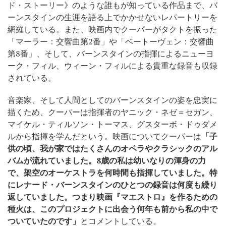
ド・ストーリー》のような誰もが知っている作品まで、バ
ーンスタインの生涯を語る上でかかせないレパートリーを
網羅している。また、映画内でクーパーがタクトを振った
「マーラー：交響曲第2番」や「ベートーヴェン：交響曲
第8番」、そして、バーンスタインの指揮によるニューヨ
ーク・フィル、ウィーン・フィルによる貴重な録音も収録
されている。
音楽家、そして人間としてのバーンスタインの姿を忠実に
描くため、クーパーは指揮者のヤニック・ネゼ＝セガン、
マイケル・ティルソン・トーマス、グスターボ・ドゥダメ
ルから指揮を学んだという。映画についてクーパーは
「子
供の頃、我が家ではたくさんのオペラやクラシックのアル
バムが流れていました。8歳の私は幼いなりの渾身の力
で、架空のオーケストラを何時間も指揮していました。特
にレナード・バーンスタインのひとつの録音は何度も繰り
返していました。つまり映画『マエストロ』を作るための
種火は、このプロジェクトに出会う何年も前から私の中で
ついていたのです」
とコメントしている。