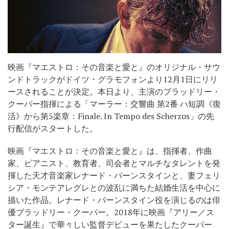
映画『マエストロ：その音楽と愛と』のオリジナル・サウ
ンドトラックがドイツ・グラモフォンより12月1日にリリ
ースされることが決定。本日より、主演のブラッドリー・
クーパー指揮による「マーラー：交響曲 第2番 ハ短調《復
活》から第5楽章：Finale. In Tempo des Scherzos」の先
行配信がスタートした。
映画『マエストロ：その音楽と愛と』は、指揮者、作曲
家、ピアニスト、教育者、司会者とマルチなタレントを発
揮した天才音楽家レナード・バーンスタインと、妻フェリ
シア・モンテアレグレとの波乱に満ちた結婚生活を中心に
描いた作品。レナード・バーンスタイン役を演じるのは俳
優ブラッドリー・クーパー。2018年に映画『アリー／ス
ター誕生』で華々しい監督デビューを果たしたクーパー