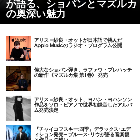
が語る、ショパンとマズルカ
の奥深い魅力
アリス＝紗良・オットが日本語で挑んだ
Apple Musicのラジオ・プログラム公開
偉大なショパン弾き、ラファウ・ブレハッチ
の新作《マズルカ集 第1巻》 発売
アリス＝紗良・オット、ヨハン・ヨハンソン
作品をソロ・ピアノで世界初録音したアルバ
ム発売決定
『チャイコフスキー:四季』デラックス･エデ
ィション発売 – ブルース･リウが語る音楽観
と作品への想い