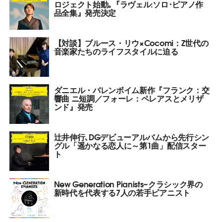
ロジェクト始動｡『ラヴェル:ソロ･ピアノ作
品全集』発売決定
【対談】ブルース・リウ×Cocomi：Z世代の
音楽家たちのライフスタイルに迫る
ダニエル・バレンボイム新作『フランク：交
響曲 ニ短調／フォーレ：ペレアスとメリザ
ンド』発売
辻井伸行､DGデビューアルバムから先行シン
グル「遥かなる恋人に～第1曲」配信スター
ト
New Generation Pianists~クラシック界の
新時代を代表する7人の若手ピアニスト