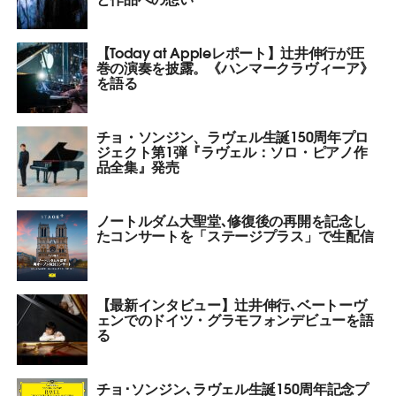
【Today at Appleレポート】辻井伸行が圧
巻の演奏を披露。《ハンマークラヴィーア》
を語る
チョ・ソンジン、ラヴェル生誕150周年プロ
ジェクト第1弾『ラヴェル：ソロ・ピアノ作
品全集』発売
ノートルダム大聖堂､修復後の再開を記念し
たコンサートを「ステージプラス」で生配信
【最新インタビュー】辻井伸行､ベートーヴ
ェンでのドイツ・グラモフォンデビューを語
る
チョ･ソンジン､ラヴェル生誕150周年記念プ