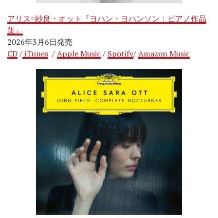
アリス=紗良・オット『ヨハン・ヨハンソン：ピアノ作品
集』
2026年3月6日発売
CD
/
iTunes
/
Apple Music
/
Spotify
/
Amazon Music