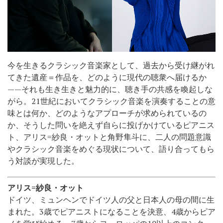
今を生きるクラシック音楽家として、過去から受け継がれ
てきた遺産＝作品を、どのように現代の聴衆へ届けるか
——それも生き生きと魅力的に、聴き手の共感を喚起しな
がら。21世紀においてクラシック音楽を演奏することの意
味とは何か、どのようなアプローチが求められているの
か、そうした問いを絶えず自らに投げかけているピアニス
ト、アリス=紗良・オットと角野隼斗に、二人の問題意識
やクラシック音楽をめぐる現状について、語り合ってもら
う対談が実現した。
アリス=紗良・オット
ドイツ、ミュンヘンでドイツ人の父と日本人の母の間に生
まれた。3歳でピアニストになることを決意、4歳からピア