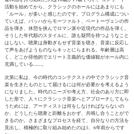
活動を始めてから、クラシックのホールにはあまりにも
「ルール」が多いと感じたのです。プログラム構成につい
ていえば、バッハからモーツァルト、ベートーヴェンの作
品を弾き、休憩を挟んでロマン派や近現代の作品を弾く。
そうした年代順のスタイルに、誰も疑問を持つようなこと
はしない。聴衆は身動ぎもせず音楽を聴き、音楽に反応し
て声をあげようものならキッとにらまれる。年齢層は高
く、どこか排他的でエリート主義的な価値観がホール内に
充満している……。
次第に私は、今の時代のコンテクストの中でクラシック音
楽を生きたものとして届けるには何が必要かを考えるよう
になりました。時代のニーズや考え方、社会のあり方に即
した形で、人々にクラシック音楽へとアプローチしてもら
うためには、アーティストは何をしなければならないの
か、どうしたら聴衆と距離をおかず、共鳴し合うことがで
きるのか。さまざまなプロセスを経て、自分なりの方法を
見出し、積極的に取り組み始めたのは5、6年前からです