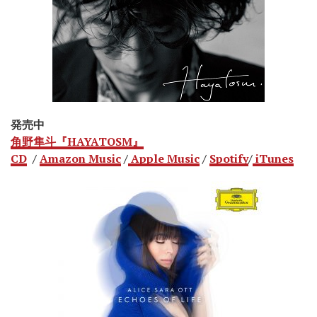
発売中
角野隼斗『HAYATOSM』
CD
/
Amazon Music
/
Apple Music
/
Spotify
/
iTunes