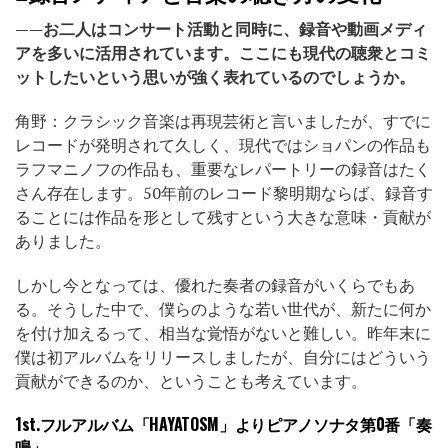
——お二人はコンサート活動と同時に、録音や動画メディ
アを多いに活用されています。ここにも現代の聴衆とコミ
ットしたいという思いが強く表れているのでしょうか。
角野：クラシック音楽は再現芸術と言いましたが、すでに
レコードが発明されて久しく、現代ではショパンの作品も
ラフマニノフの作品も、重要なレパートリーの録音はたく
さん存在します。50年前のレコード黎明期ならば、録音す
ることには作品を形として残すという大きな意味・貢献が
ありました。
しかし今となっては、優れた奏者の録音がいくらでもあ
る。そうした中で、僕らのような若い世代が、新たに何か
を付け加えるって、相当な覚悟がないと難しい。昨年末に
僕は初アルバムをリリースしましたが、自分にはどういう
貢献ができるのか、ということも考えています。
1st.フルアルバム「HAYATOSM」よりピアノソナタ第0番「奏
鳴」