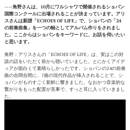
——角野さんは、10月にワルシャワで開催されるショパン
国際コンクールに出場されることが決まっています。アリ
スさんは新譜「ECHOES OF LIFE」で、ショパンの「24
の前奏曲集」を一つの軸としてアルバム作りをされまし
た。ここからはショパンをキーワードに、お話を伺いたい
と思います。
角野：アリスさんの「ECHOES OF LIFE」は、実はこの対
談の話をいただく前から聴いていました。とにかくアイデ
ィアが面白くて素晴らしかったです。ショパンの24の前奏
曲の合間合間に、7曲の現代作品が挿入されることで、シ
ョパンがものすごく新鮮に響きました。なおかつ音楽的な
繋がりをもった配置が見事で、すっと耳に入っていきまし
た。