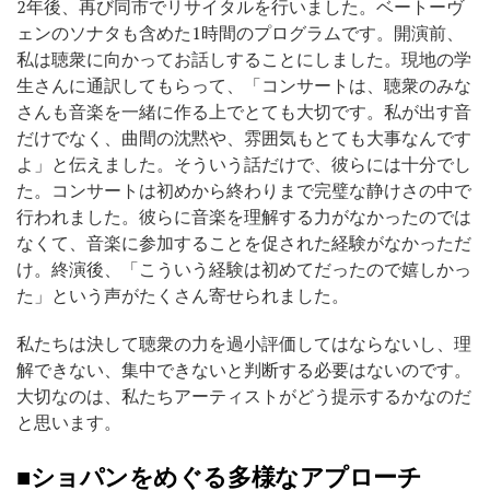
2年後、再び同市でリサイタルを行いました。ベートーヴ
ェンのソナタも含めた1時間のプログラムです。開演前、
私は聴衆に向かってお話しすることにしました。現地の学
生さんに通訳してもらって、「コンサートは、聴衆のみな
さんも音楽を一緒に作る上でとても大切です。私が出す音
だけでなく、曲間の沈黙や、雰囲気もとても大事なんです
よ」と伝えました。そういう話だけで、彼らには十分でし
た。コンサートは初めから終わりまで完璧な静けさの中で
行われました。彼らに音楽を理解する力がなかったのでは
なくて、音楽に参加することを促された経験がなかっただ
け。終演後、「こういう経験は初めてだったので嬉しかっ
た」という声がたくさん寄せられました。
私たちは決して聴衆の力を過小評価してはならないし、理
解できない、集中できないと判断する必要はないのです。
大切なのは、私たちアーティストがどう提示するかなのだ
と思います。
■ショパンをめぐる多様なアプローチ