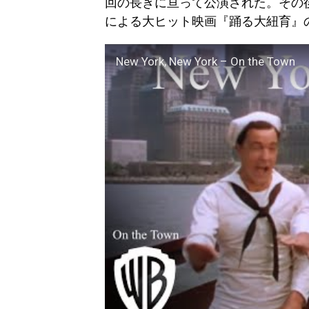
回の長きに亘って公演された。その
による大ヒット映画『踊る大紐育』
New York, New York – On the Town