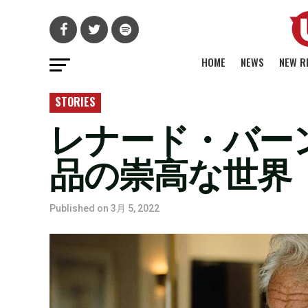
HOME
NEWS
NEW R
STORIES
レナード・バー
品の崇高な世界
Published on
3月 5, 2022