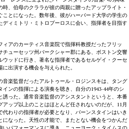
歳の時、伯母のクララが彼の両親に贈ったアップライト・
ぐことになった。数年後、彼がハーバード大学の学生の
たディミトリ・ミトロプーロスに会い、指揮者を目指す
フィアのカーティス音楽院で指揮科教授だったフリッ
マサチューセッツ州バークシャー郡にある、ボストン交響
ルウッドに行き、著名な指揮者であるセルゲイ・クーセ
場に出演する機会を与えられた。
の音楽監督だったアルトゥール・ロジンスキは、タング
インの指揮による演奏を聴き、自分の1943-44年のシ
と誘った。通常音楽監督のアシスタントというと、本番
グアップ以上のことはほとんど任されないのだが、11月
良で代わりの指揮者が必要となり、バーンスタインはいき
とになった。天性の才能で、またとない機会をつかんだ
強いパフォーマンスに導き、ニューヨーク・タイムスの