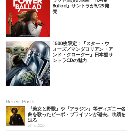
Ballad』サントラが5/29発
売
1500枚限定！『スター・ウ
ォーズ／マンダロリアン・ア
ンド・グローグー』日本盤サ
ントラCDの魅力
Recent Posts
『美女と野獣』や『アラジン』等ディズニー名
曲を歌ったピーボ・ブライソンが逝去。功績を
辿る
6月 4, 2026