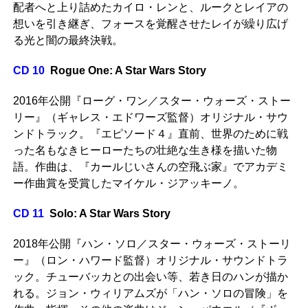
配者へと上り詰めたカイロ・レンと、ルークとレイアの
想いを引き継ぎ、フォースを覚醒させたレイが繰り広げ
る光と闇の最終決戦。
CD 10
Rogue One: A Star Wars Story
2016年公開『ローグ・ワン／スター・ウォーズ・ストー
リー』（ギャレス・エドワーズ監督）オリジナル・サウ
ンドトラック。『エピソード４』直前、世界のために戦
った名もなきヒーローたちの壮絶な生き様を描いた物
語。作曲は、『カールじいさんの空飛ぶ家』でアカデミ
ー作曲賞を受賞したマイケル・ジアッキーノ。
CD 11
Solo: A Star Wars Story
2018年公開『ハン・ソロ／スター・ウォーズ・ストーリ
ー』（ロン・ハワード監督）オリジナル・サウンドトラ
ック。チューバッカとの出会い等、若き日のハンが描か
れる。ジョン・ウィリアムズが「ハン・ソロの冒険」を