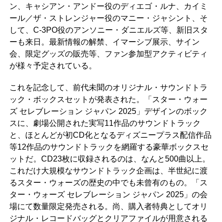
ン、キャシアン・アンドー役のディエゴ・ルナ、カイミ
ール／ザ・ストレンジャー役のマニー・ジャシント、そ
して、C-3PO役のアンソニー・ダニエルズ等、新旧スタ
ーも来日。最新情報の解禁、イマーシブ展示、サイン
会、限定グッズの販売等、ファン参加型アクティビティ
が様々予定されている。
これを記念して、前代未聞のオリジナル・サウンドトラ
ック・ボックスセットが発表された。「スター・ウォー
ズ セレブレーション ジャパン 2025」デザインのボック
スに、劇場公開された実写11作品のサウンドトラック
と、ほとんどが初CD化となるディズニープラス配信作品
等12作品のサウンドトラックを網羅する豪華ボックスセ
ットだ。CD23枚に収録されるのは、なんと500曲以上。
これだけ大規模なサウンドトラック企画は、半世紀に渡
るスター・ウォーズの歴史の中でも未曾有のもの。「ス
ター・ウォーズ セレブレーション ジャパン 2025」の会
場にて数量限定発売される。尚、購入者特典としてオリ
ジナル・レコードバッグとクリアファイルが用意される