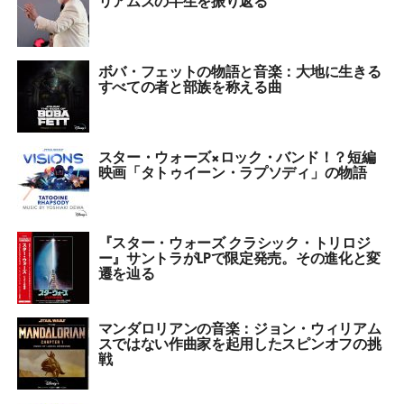
ボバ・フェットの物語と音楽：大地に生きる
すべての者と部族を称える曲
スター・ウォーズ×ロック・バンド！？短編
映画「タトゥイーン・ラプソディ」の物語
『スター・ウォーズ クラシック・トリロジ
ー』サントラがLPで限定発売。その進化と変
遷を辿る
マンダロリアンの音楽：ジョン・ウィリアム
スではない作曲家を起用したスピンオフの挑
戦