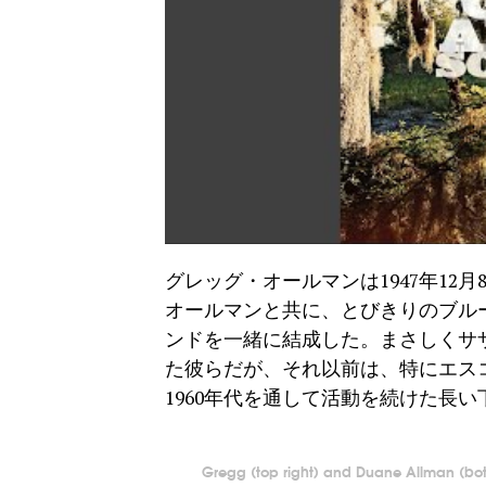
グレッグ・オールマンは1947年12
オールマンと共に、とびきりのブル
ンドを一緒に結成した。まさしくサ
た彼らだが、それ以前は、特にエス
1960年代を通して活動を続けた長
Gregg (top right) and Duane Allman (bott