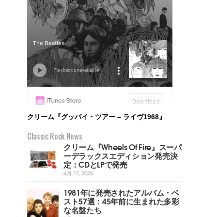
クリーム『グッバイ・ツアー – ライヴ1968』
Classic Rock News
クリーム『Wheels Of Fire』スーパ
ーデラックスエディション発売決
定：CDとLPで発売
4月 17, 2026
1981年に発売されたアルバム・ベ
スト57選：45年前に生まれた多彩
な名盤たち