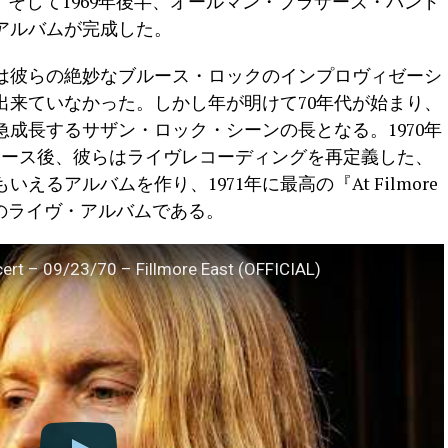
。そして1969年後半、オールマン・ブラザーズ・バンド
アルバムが完成した。
は彼らの絶妙なブルース・ロックのインプロヴィゼーシ
出来ていなかった。しかし年が明けて70年代が始まり、
成長するサザン・ロック・シーンの長となる。1970年
h』のリリース後、彼らはライヴレコーディングを再定義した、
るアルバムを作り、1971年に最高の『At Filmore
高のライヴ・アルバムである。
cert – 09/23/70 – Fillmore East (OFFICIAL)