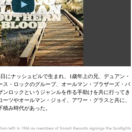
月8日にナッシュビルで生まれ、1歳年上の兄、デュアン・
ース・ロックのグループ、オールマン・ブラザーズ・バ
ザンロックというジャンルを作る手助けを共に行ってき
コーツやオールマン・ジョイ、アワー・グラスと共に、
い下積み時代があった。
om left) in 1966 as members of Smash Records signings the Spotlights