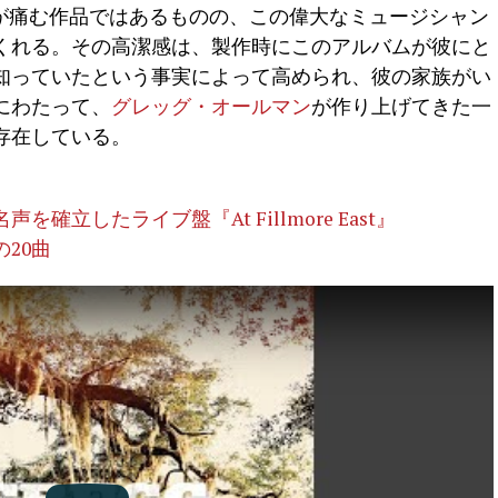
』は、心が痛む作品ではあるものの、この偉大なミュージシャン
くれる。その高潔感は、製作時にこのアルバムが彼にと
知っていたという事実によって高められ、彼の家族がい
にわたって、
グレッグ・オールマン
が作り上げてきた一
存在している。
立したライブ盤『At Fillmore East』
20曲