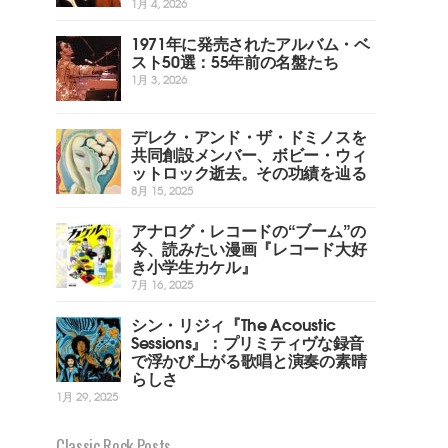
1月 4, 2026
1971年に発売されたアルバム・ベ
スト50選：55年前の名盤たち
1月 3, 2026
デレク・アンド・ザ・ドミノスを
共同創設メンバー、ボビー・ウィ
ットロック逝去。その功績を辿る
8月 15, 2025
アナログ・レコードの“ブーム”の
今、読みたい漫画『レコード大好
き小学生カケル』
7月 16, 2025
シン・リジィ『The Acoustic
Sessions』：プリミティヴな録音
で浮かび上がる歌唱と演奏の素晴
らしさ
1月 29, 2025
Classic Rock Posts