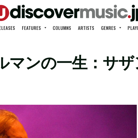
ELEASES
FEATURES
COLUMNS
ARTISTS
GENRES
PLAY
ルマンの一生：サザ