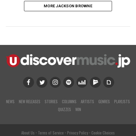
MORE JACKSON BROWNE
NEWS
NEW RELEASES
STORIES
COLUMNS
ARTISTS
GENRES
PLAYLISTS
QUIZZES
WIN
About Us
•
Terms of Service
•
Privacy Policy
•
Cookie Choices