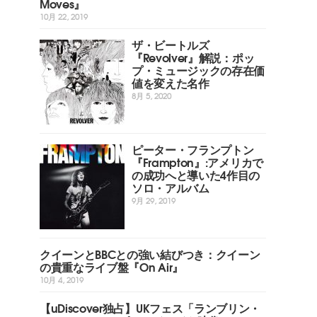
Moves』
10月 22, 2019
ザ・ビートルズ
『Revolver』解説：ポッ
プ・ミュージックの存在価
値を変えた名作
8月 5, 2020
ピーター・フランプトン
『Frampton』:アメリカで
の成功へと導いた4作目の
ソロ・アルバム
9月 29, 2019
クイーンとBBCとの強い結びつき：クイーン
の貴重なライブ盤『On Air』
10月 4, 2019
【uDiscover独占】UKフェス「ランブリン・