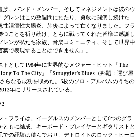
遺族、バンド・メンバー、そしてマネジメントは彼のウ
「グレンはこの数週間にわたり、勇敢に闘病し続けた
急性潰瘍性大腸炎、肺炎によって亡くなりました。フラ
勝つことを祈り続け、ともに戦ってくれた皆様に感謝し
グレンが私たち家族、音楽コミュニティ、そして世界中
言葉で表現することはできません」。
トとして1984年に世界的なメジャー・ヒット「The
ong To The City」「Smuggler’s Blues（邦題：運び屋
」ではさらなる成功を収めた。5枚のソロ・アルバムのうちの
』は2012年にリリースされている。
レン・フライは、イーグルスのメンバーとして6つのグラ
スをともに結成、キーボード・プレイヤーとギタリストと
元での経験は積んでおり、デトロイトのロック・ヒーロ