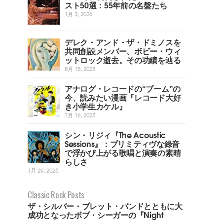
スト50選：55年前の名盤たち
1月 3, 2026
デレク・アンド・ザ・ドミノスを
共同創設メンバー、ボビー・ウィ
ットロック逝去。その功績を辿る
8月 15, 2025
アナログ・レコードの“ブーム”の
今、読みたい漫画『レコード大好
き小学生カケル』
7月 16, 2025
シン・リジィ『The Acoustic
Sessions』：プリミティヴな録音
で浮かび上がる歌唱と演奏の素晴
らしさ
1月 29, 2025
Classic Rock Posts
ザ・シルバー・ブレット・バンドとともに大
成功となったボブ・シーガーの『Night