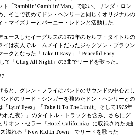
amblin’ Gamblin’ Man」で歌い、リンダ・ロン
め、そこで初めてドン・ヘンリーと同じくオリジナルの
ィ・マイズナーとバーニー・レドンと活動した。
ュースしたイーグルスの1972年のセルフ・タイトルの
ライは友人でルームメイトだったジャクソン・ブラウン
た「Take It Easy」「Peaceful Easy
て「Chug All Night」の3曲でリードを歌った。
遂げると、グレン・フライはバンドのサウンドの中心とし
バンドのリード・シンガーを務めたドン・ヘンリーとの
 Eyes」「Take It To The Limit」そして1975年
s（邦題：呪われた夜）』のタイトル・トラックも含み、さらにグ
オン・セラー『Hotel California』に収録された9曲
れる「New Kid In Town」でリードを歌った。