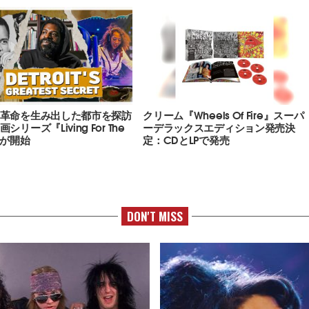
革命を生み出した都市を探訪
クリーム『Wheels Of Fire』スーパ
シリーズ『Living For The
ーデラックスエディション発売決
』が開始
定：CDとLPで発売
DON'T MISS