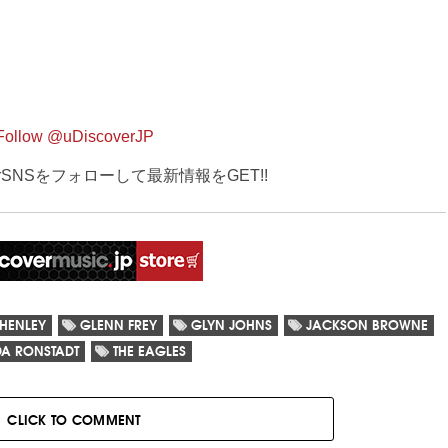
Follow @uDiscoverJP
verSNSをフォローして最新情報をGET!!
HENLEY
GLENN FREY
GLYN JOHNS
JACKSON BROWNE
DA RONSTADT
THE EAGLES
CLICK TO COMMENT