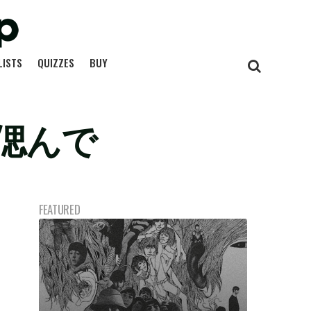
LISTS
QUIZZES
BUY
偲んで
FEATURED