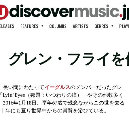
ELEASES
FEATURES
COLUMNS
ARTISTS
GENRES
PLAY
、グレン・フライを
、長い間にわたって
イーグルス
のメンバーだったグレ
e」「Lyin’ Eyes（邦題：いつわりの瞳）」やその他数多く
016年1月18日、享年67歳で残念ながらこの世を去る
何十年にも亘り世界中からの賞賛を浴びている。