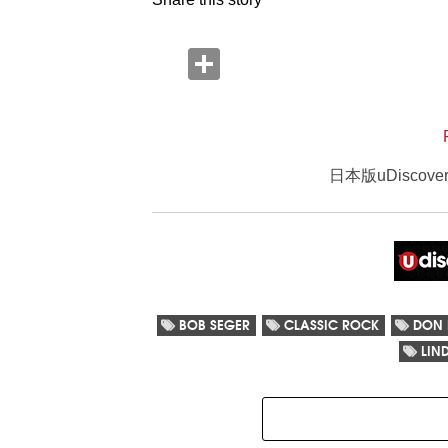
日本版uDisco
BOB SEGER
CLASSIC ROCK
DON 
LIN