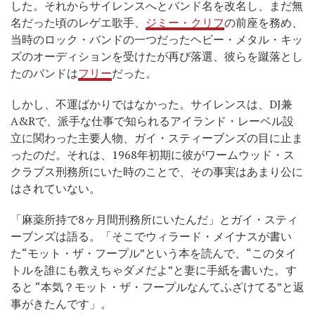
した。それからサイレンスへとバンド名を改名し、まだ無
名だった頃のレゲエ歌手、
ジミー・クリフ
の前座を務め、
当時のロック・バンドの一つだったヘビー・メタル・キッ
ズのオーディションを受けたが再び落選、彼らを蹴落とし
たのバンドは
フリー
だった。
しかし、不運ばかりではなかった。サイレンスは、DJ兼
A&Rで、派手な仕事で知られるアイランド・レーベル設
立に関わった主要人物、ガイ・スティーブンズの目に止ま
ったのだ。それは、1968年初期に彼がワームウッド・ス
クラブス刑務所にいた時のことで、その事実はあまり公に
はされていない。
「麻薬所持で8ヶ月間刑務所にいたんだ」とガイ・スティ
ーブンズは語る。「そこでウィラード・メイナスが書い
た“モット・ザ・フープル”という本を読んで、“このタイ
トルを誰にも教えちゃダメだよ”と妻に手紙を書いた。す
ると “本気？モット・ザ・フープルなんてふざけてる”と返
事がきたんです」。