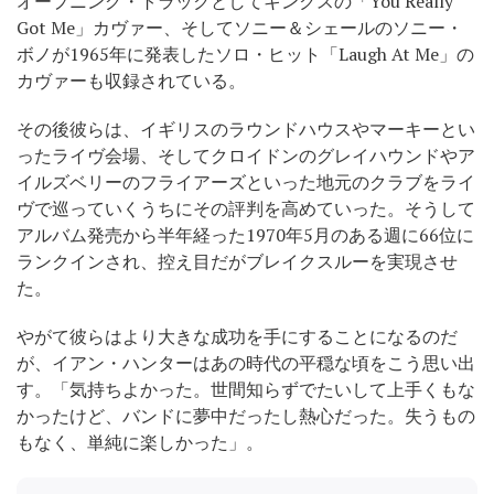
オープニング・トラックとしてキンクスの「You Really
Got Me」カヴァー、そしてソニー＆シェールのソニー・
ボノが1965年に発表したソロ・ヒット「Laugh At Me」の
カヴァーも収録されている。
その後彼らは、イギリスのラウンドハウスやマーキーとい
ったライヴ会場、そしてクロイドンのグレイハウンドやア
イルズベリーのフライアーズといった地元のクラブをライ
ヴで巡っていくうちにその評判を高めていった。そうして
アルバム発売から半年経った1970年5月のある週に66位に
ランクインされ、控え目だがブレイクスルーを実現させ
た。
やがて彼らはより大きな成功を手にすることになるのだ
が、イアン・ハンターはあの時代の平穏な頃をこう思い出
す。「気持ちよかった。世間知らずでたいして上手くもな
かったけど、バンドに夢中だったし熱心だった。失うもの
もなく、単純に楽しかった」。