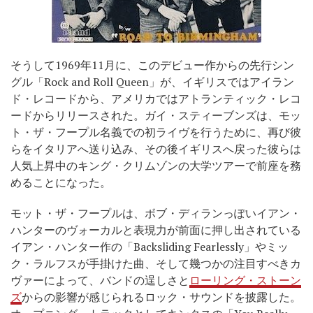
そうして1969年11月に、このデビュー作からの先行シン
グル「Rock and Roll Queen」が、イギリスではアイラン
ド・レコードから、アメリカではアトランティック・レコ
ードからリリースされた。ガイ・スティーブンズは、モッ
ト・ザ・フープル名義での初ライヴを行うために、再び彼
らをイタリアへ送り込み、その後イギリスへ戻った彼らは
人気上昇中のキング・クリムゾンの大学ツアーで前座を務
めることになった。
モット・ザ・フープルは、ボブ・ディランっぽいイアン・
ハンターのヴォーカルと表現力が前面に押し出されている
イアン・ハンター作の「Backsliding Fearlessly」やミッ
ク・ラルフスが手掛けた曲、そして幾つかの注目すべきカ
ヴァーによって、バンドの逞しさと
ローリング・ストーン
ズ
からの影響が感じられるロック・サウンドを披露した。