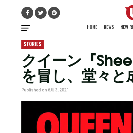
HOME
NEWS
NEW R
STORIES
クイーン『Sheer
を冒し、堂々と成
Published on
6月 3, 2021