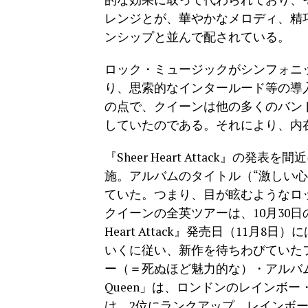
レンジとが、華やかなメロディ、精
ンシップと並んで配されている。
ロック・ミュージックがシンフォニ
り、思索的なインタールード等の導
の点で、クイーンは他の多くのバン
していたのである。それにより、内
『Sheer Heart Attack』
施。アルバムのタイトル（“激しい
ていた。つまり、目が眩むようなロッ
クイーンの全英ツアーは、10月30日
Heart Attack』発売日（11
いくに従い、新作を待ちわびていたフ
ー（＝死ぬほど魅力的な）・アルバム”
Queen」は、ロンドンのレインボー
は、2位にランクアップ。レインボ