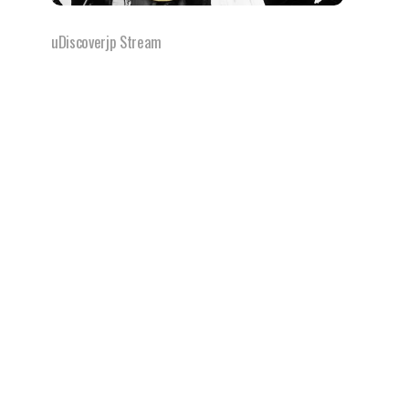
uDiscoverjp Stream