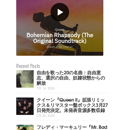
Recent Posts
自由を歌った20の名曲：自由意
志、選択の自由、奴隷状態からの
解放
7月 14, 2026
クイーン『Queen II』拡張リミッ
クス＆リマスター盤ボックス3月27
日発売決定。未発表音源多数収録
2月 20, 2026
フレディ・マーキュリー『Mr. Bad