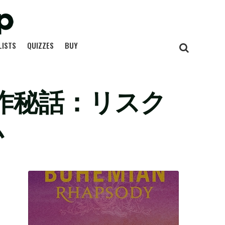
LISTS
QUIZZES
BUY
k』制作秘話：リスク
ム