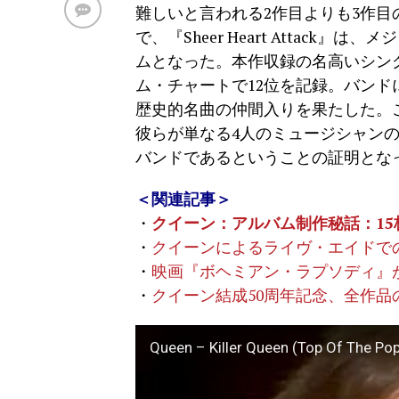
難しいと言われる2作目よりも3作
で、『Sheer Heart Attac
ムとなった。本作収録の名高いシングル「
ム・チャートで12位を記録。バンド
歴史的名曲の仲間入りを果たした。
彼らが単なる4人のミュージシャン
バンドであるということの証明とな
＜関連記事＞
・
クイーン：アルバム制作秘話：1
・
クイーンによるライヴ・エイドで
・
映画『ボヘミアン・ラプソディ』
・
クイーン結成50周年記念、全作
Queen – Killer Queen (Top Of The Po