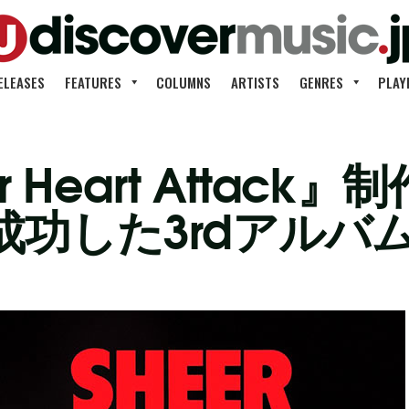
ELEASES
FEATURES
COLUMNS
ARTISTS
GENRES
PLAY
 Heart Attac
功した3rdアルバ