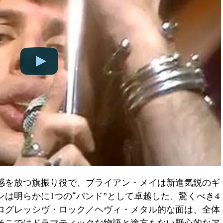
感を放つ旗振り役で、ブライアン・メイは新進気鋭のギ
は明らかに1つの“バンド”として卓越した、驚くべき4
ログレッシヴ・ロック／ヘヴィ・メタル的な面は、全体
そこではドラマティックな物語と途方もない野心的なア