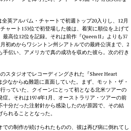
tack』は全英アルバム・チャートで初週トップ20入りし、12月
米チャート153位で初登場した後は、着実に順位を上げて
高位12位を記録。それは前作『Queen II』よりも37
年2月初めからワシントン州シアトルでの最終公演まで、2
も手伝い、アメリカで真の成功を収めた彼ら。次の行き
のスタジオでレコーディングされた『Sheer Heart
ンドは少なからぬ難題に直面していた。まず、モット・ザ・
から行っていた、クイーンにとって初となる北米ツアーの
症。それは1974年1月、オーストラリア・ツアーの前
不十分だった注射針から感染したのが原因で、その結
げられることとなった。
オでの制作が続けられたものの、彼は再び病に倒れてし