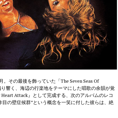
。その最後を飾っていた「The Seven Seas Of
に鳴り響く、海辺の行楽地をテーマにした唱歌の余韻が覚
Heart Attack』として完成する、次のアルバムのレコ
作目の壁症候群”という概念を一笑に付した彼らは、絶