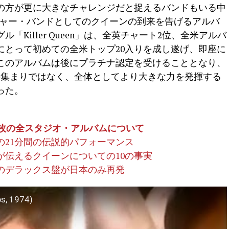
目の方が更に大きなチャレンジだと捉えるバンドもいる中
k』は、メジャー・バンドとしてのクイーンの到来を告げるアルバ
Killer Queen」は、全英チャート2位、全米アルバ
にとって初めての全米トップ20入りを成し遂げ、即座に
このアルバムは後にプラチナ認定を受けることとなり、
の集まりではなく、全体としてより大きな力を発揮する
った。
5枚の全スタジオ・アルバムについて
の21分間の伝説的パフォーマンス
が伝えるクイーンについての10の事実
品のデラックス盤が日本のみ再発
ps, 1974)