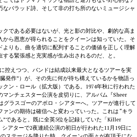
巧なバラッド詩、そして非の打ち所のないミュージシャ
ックである必要はないが、光と影の対比や、劇的な高ま
入から恩恵が得られることをクイーンは知っていた。そ
ドよりも、曲を適切に配列することの価値を正しく理解
在する緊張感と充実感が生み出されるのだ、と。
の発表を間近に控えつつ、バンドは結成以来最大となるツアーを実
心臓発作”）が、その先に何が待ち構えているかを物語っ
クン・ロール（拡大版）である。1974年秋に行われた
のマンチェスター公演を皮切りに、アルバム『Sheer
月8日）にはグラスゴーのアポロ・シアターへ。ツアーが進行して
ァンの期待は確信へと変わっていった。これは “キラ
であると。既に全英5位を記録していた「Killer
・シアターで2夜連続公演の初日が行われた11月19日に
ーのステージを降りた時、クイーンの面々が有頂天にな