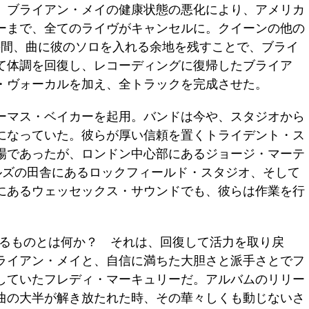
。ブライアン・メイの健康状態の悪化により、アメリカ
アーまで、全てのライヴがキャンセルに。クイーンの他の
の間、曲に彼のソロを入れる余地を残すことで、ブライ
て体調を回復し、レコーディングに復帰したブライア
・ヴォーカルを加え、全トラックを完成させた。
ーマス・ベイカーを起用。バンドは今や、スタジオから
になっていた。彼らが厚い信頼を置くトライデント・ス
場であったが、ロンドン中心部にあるジョージ・マーテ
ルズの田舎にあるロックフィールド・スタジオ、そして
にあるウェッセックス・サウンドでも、彼らは作業を行
ck』で聴けるものとは何か？ それは、回復して活力を取り戻
ライアン・メイと、自信に満ちた大胆さと派手さとでフ
していたフレディ・マーキュリーだ。アルバムのリリー
曲の大半が解き放たれた時、その華々しくも動じないさ