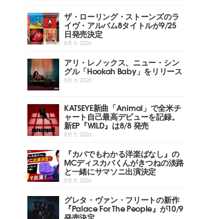
ザ・ローリング・ストーンズのラ
イヴ・アルバム8タイトルが9/25
日発売決定
8月 6, 2026
アリ・レノックス、ニュー・シン
グル「Hookah Baby」をリリース
8月 6, 2026
KATSEYE新曲「Animal」で全米チ
ャート自己最高デビューを記録。
新EP『WILD』は8/8 発売
8月 5, 2026
『カバでもわかる洋楽ばなし』の
MCディスカバくんがきつねの淡路
と一緒にサマソニ出演決定
8月 5, 2026
グレタ・ヴァン・フリートの新作
『Palace For The People』が10/9
発売決定