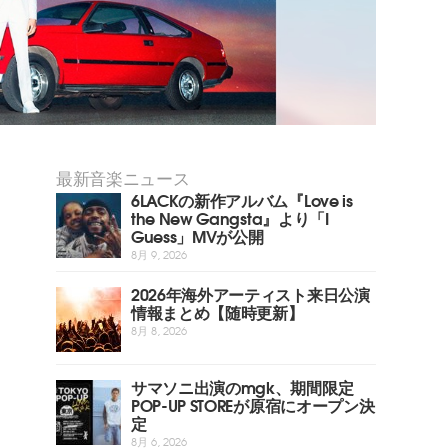
最新音楽ニュース
6LACKの新作アルバム『Love is
the New Gangsta』より「I
Guess」MVが公開
8月 9, 2026
2026年海外アーティスト来日公演
情報まとめ【随時更新】
8月 8, 2026
サマソニ出演のmgk、期間限定
POP-UP STOREが原宿にオープン決
定
8月 6, 2026