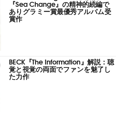
『Sea Change』の精神的続編で
ありグラミー賞最優秀アルバム受
賞作
BECK『The Information』解説：聴
覚と視覚の両面でファンを魅了し
た力作