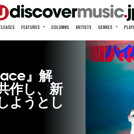
ELEASES
FEATURES
COLUMNS
ARTISTS
GENRES
PLAY
pace』解
共作し、新
しようとし