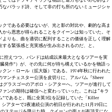
巧なバラッド詩、そして非の打ち所のないミュージシャ
ックである必要はないが、光と影の対比や、劇的な高ま
入から恩恵が得られることをクイーンは知っていた。そ
ドよりも、曲を適切に配列することの価値を正しく理解
在する緊張感と充実感が生み出されるのだ、と。
の発表を間近に控えつつ、バンドは結成以来最大となるツアーを実
心臓発作”）が、その先に何が待ち構えているかを物語っ
クン・ロール（拡大版）である。1974年秋に行われた
のマンチェスター公演を皮切りに、アルバム『Sheer
月8日）にはグラスゴーのアポロ・シアターへ。ツアーが進行して
ァンの期待は確信へと変わっていった。これは “キラ
であると。既に全英5位を記録していた「Killer
・シアターで2夜連続公演の初日が行われた11月19日に
ーのステージを降りた時、クイーンの面々が有頂天にな