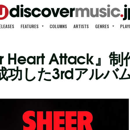
ELEASES
FEATURES
COLUMNS
ARTISTS
GENRES
PLAY
 Heart Attac
功した3rdアルバ