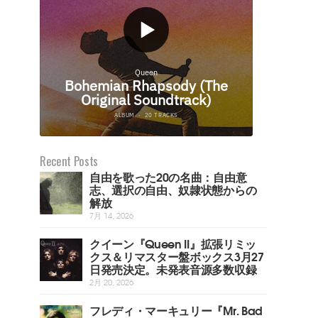
Recent Posts
自由を歌った20の名曲：自由意
志、選択の自由、奴隷状態からの
解放
7月 14, 2026
クイーン『Queen II』拡張リミッ
クス＆リマスター盤ボックス3月27
日発売決定。未発表音源多数収録
2月 20, 2026
フレディ・マーキュリー『Mr. Bad