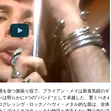
感を放つ旗振り役で、ブライアン・メイは新進気鋭のギ
は明らかに1つの“バンド”として卓越した、驚くべき4
ログレッシヴ・ロック／ヘヴィ・メタル的な面は、全体
そこではドラマティックな物語と途方もない野心的なア