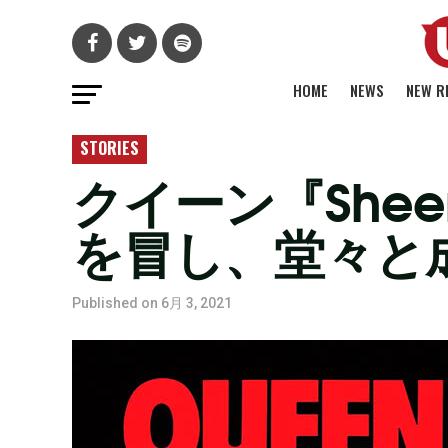
HOME
NEWS
NEW R
STORIES
クイーン『Sheer
を冒し、堂々と成
Published on
6月 3, 2021