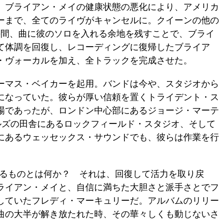
。ブライアン・メイの健康状態の悪化により、アメリカ
アーまで、全てのライヴがキャンセルに。クイーンの他の
の間、曲に彼のソロを入れる余地を残すことで、ブライ
て体調を回復し、レコーディングに復帰したブライア
・ヴォーカルを加え、全トラックを完成させた。
ーマス・ベイカーを起用。バンドは今や、スタジオから
になっていた。彼らが厚い信頼を置くトライデント・ス
場であったが、ロンドン中心部にあるジョージ・マーテ
ルズの田舎にあるロックフィールド・スタジオ、そして
にあるウェッセックス・サウンドでも、彼らは作業を行
ck』で聴けるものとは何か？ それは、回復して活力を取り戻
ライアン・メイと、自信に満ちた大胆さと派手さとでフ
していたフレディ・マーキュリーだ。アルバムのリリー
曲の大半が解き放たれた時、その華々しくも動じないさ