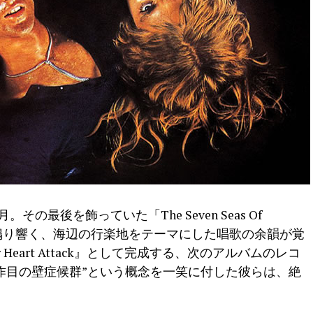
。その最後を飾っていた「The Seven Seas Of
に鳴り響く、海辺の行楽地をテーマにした唱歌の余韻が覚
Heart Attack』として完成する、次のアルバムのレコ
作目の壁症候群”という概念を一笑に付した彼らは、絶