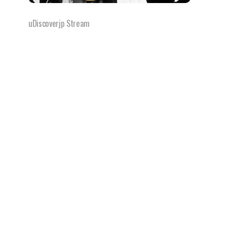
uDiscoverjp Stream