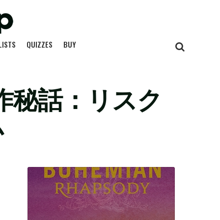
LISTS
QUIZZES
BUY
k』制作秘話：リスク
ム