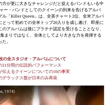
目の方が更に大きなチャレンジだと捉えるバンドもいる中
k』は、メジャー・バンドとしてのクイーンの到来を告げるアルバ
Killer Queen」は、全英チャート2位、全米アルバ
にとって初めての全米トップ20入りを成し遂げ、即座に
このアルバムは後にプラチナ認定を受けることとなり、
の集まりではなく、全体としてより大きな力を発揮する
った。
5枚の全スタジオ・アルバムについて
の21分間の伝説的パフォーマンス
が伝えるクイーンについての10の事実
品のデラックス盤が日本のみ再発
ps, 1974)