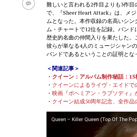
難しいと言われる2作目よりも3作
で、『Sheer Heart Attac
ムとなった。本作収録の名高いシングル「
ム・チャートで12位を記録。バンド
歴史的名曲の仲間入りを果たした。
彼らが単なる4人のミュージシャン
バンドであるということの証明とな
＜関連記事＞
・
クイーン：アルバム制作秘話：1
・
クイーンによるライヴ・エイドで
・
映画『ボヘミアン・ラプソディ』
・
クイーン結成50周年記念、全作
Queen – Killer Queen (Top Of The Po