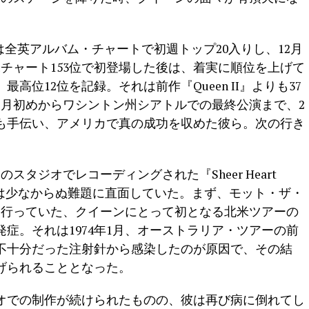
tack』は全英アルバム・チャートで初週トップ20入りし、12月
米チャート153位で初登場した後は、着実に順位を上げて
高位12位を記録。それは前作『Queen II』よりも37
年2月初めからワシントン州シアトルでの最終公演まで、2
も手伝い、アメリカで真の成功を収めた彼ら。次の行き
のスタジオでレコーディングされた『Sheer Heart
ンドは少なからぬ難題に直面していた。まず、モット・ザ・
から行っていた、クイーンにとって初となる北米ツアーの
症。それは1974年1月、オーストラリア・ツアーの前
不十分だった注射針から感染したのが原因で、その結
げられることとなった。
オでの制作が続けられたものの、彼は再び病に倒れてし