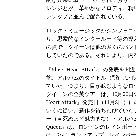
レンジとが、華やかなメロディ、精
ンシップと並んで配されている。
ロック・ミュージックがシンフォニ
り、思索的なインタールード等の導
の点で、クイーンは他の多くのバン
していたのである。それにより、内
『Sheer Heart Attack』
施。アルバムのタイトル（“激しい
ていた。つまり、目が眩むようなロッ
クイーンの全英ツアーは、10月30日
Heart Attack』発売日（11
いくに従い、新作を待ちわびていたフ
ー（＝死ぬほど魅力的な）・アルバム”
Queen」は、ロンドンのレインボー
は、2位にランクアップ。レインボ