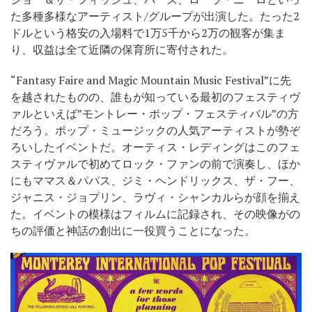
た多種多様なアーティスト/グループが出演した。たった2
ドルという格安の入場料で1万5千から2万の観客が集ま
り、収益は全て近隣の保育所に寄付された。
“Fantasy Faire and Magic Mountain Music Festival”に先
を越されたものの、誰もが知っている最初のフェスティヴ
ァルといえば”モントレー・ポップ・フェスティバル”の方
だろう。ポップ・ミュージックの人気アーティストが勢ぞ
ろいしたイベントだ。オーティス・レディングはこのフェ
スティヴァルで初めてロック・ファンの前で演奏し、ほか
にもママス＆パパス、ジミ・ヘンドリックス、ザ・フー、
ジャニス・ジョプリン、ラヴィ・シャンカルらが顔を揃え
た。イベントの模様はフィルムに記録され、その映像がの
ちの評価と神話の創出に一役買うことになった。