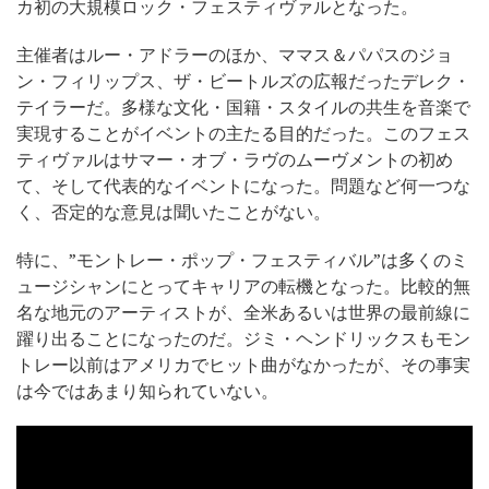
カ初の大規模ロック・フェスティヴァルとなった。
主催者はルー・アドラーのほか、ママス＆パパスのジョ
ン・フィリップス、ザ・ビートルズの広報だったデレク・
テイラーだ。多様な文化・国籍・スタイルの共生を音楽で
実現することがイベントの主たる目的だった。このフェス
ティヴァルはサマー・オブ・ラヴのムーヴメントの初め
て、そして代表的なイベントになった。問題など何一つな
く、否定的な意見は聞いたことがない。
特に、”モントレー・ポップ・フェスティバル”は多くのミ
ュージシャンにとってキャリアの転機となった。比較的無
名な地元のアーティストが、全米あるいは世界の最前線に
躍り出ることになったのだ。ジミ・ヘンドリックスもモン
トレー以前はアメリカでヒット曲がなかったが、その事実
は今ではあまり知られていない。