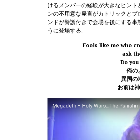
けるメンバーの経験が大きなヒント
ンの不用意な発言がカトリックとプ
ンドが警護付きで会場を後にする事
うに登場する。
Fools like me who cr
ask th
Do you
俺の
異国の
お前は
Megadeth – Holy Wars…The Punishm