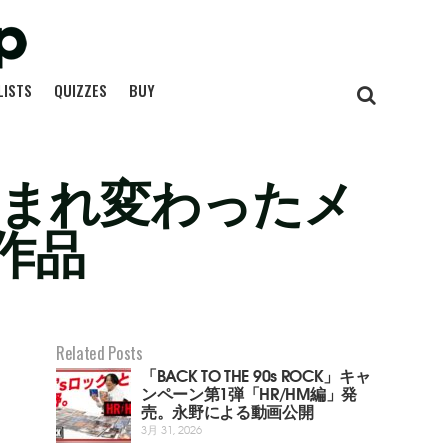
LISTS
QUIZZES
BUY
説：生まれ変わったメ
作品
Related Posts
「BACK TO THE 90s ROCK」キャ
ンペーン第1弾「HR/HM編」発
売。永野による動画公開
3月 31, 2026