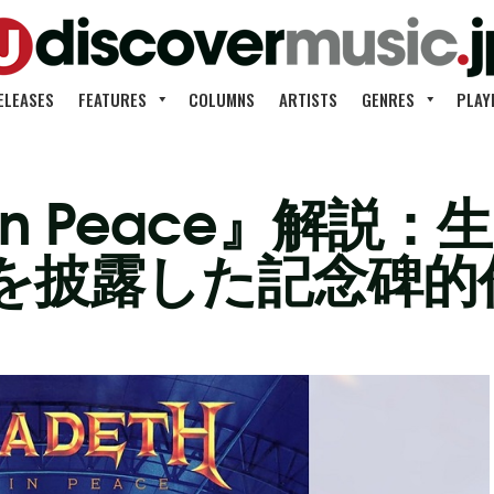
ELEASES
FEATURES
COLUMNS
ARTISTS
GENRES
PLAY
 In Peace』解
を披露した記念碑的