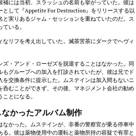
候補には当初、スラッシュの名前も挙がっていた。彼は
Appetite For Destruction』をリリースする以
名と実りあるジャム・セッションを重ねていたのだ。ス
っている。
ィなリフを考え出していた。滅茶苦茶にダークでヘヴィ
ンズ・アンド・ローゼズを脱退することはなかった。同
ルもグループへの加入を打診されていたが、彼は兄でド
入を交換条件に提示した。ムステインは加入間もないニ
を呑むことができず、その後、マネジメント会社の勧め
うことになる。
しなかったアルバム制作
はなかった。ムステインが、非番の警察官が乗る停車中
ある。彼は薬物使用中の運転と薬物所持の容疑で有罪と