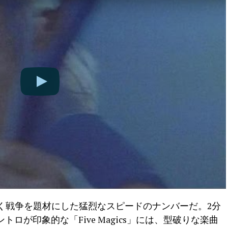
」も、同じく戦争を題材にした猛烈なスピードのナンバーだ。2分
ロが印象的な「Five Magics」には、型破りな楽曲