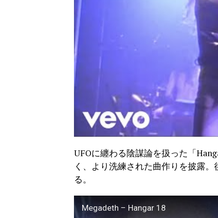
UFOに纏わる陰謀論を扱った「Han
く、より洗練された曲作りを披露。
る。
Megadeth – Hangar 18