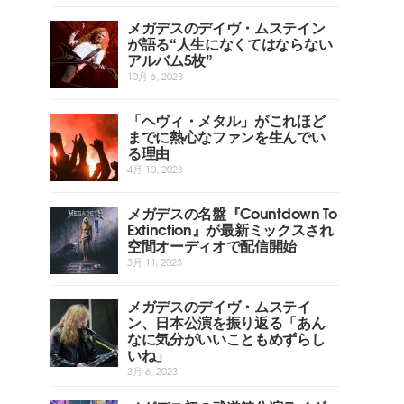
メガデスのデイヴ・ムステイン
が語る“人生になくてはならない
アルバム5枚”
10月 6, 2023
「ヘヴィ・メタル」がこれほど
までに熱心なファンを生んでい
る理由
4月 10, 2023
メガデスの名盤『Countdown To
Extinction』が最新ミックスされ
空間オーディオで配信開始
3月 11, 2023
メガデスのデイヴ・ムステイ
ン、日本公演を振り返る「あん
なに気分がいいこともめずらし
いね」
3月 6, 2023