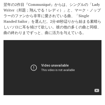
翌年の2作目『Communiqué』からは、シングルの「Lady
Writer（邦題；翔んでる！レディ）」と、マーク・ノップ
ラーのファンから非常に愛されている曲、「Single
Handed Sailor」を選んだ。2分48秒辺りから始まる素晴ら
しいソロに耳を傾けて欲しい。彼の他の多くの曲と同様、
曲の終わりまでずっと、曲に活力を与えている。