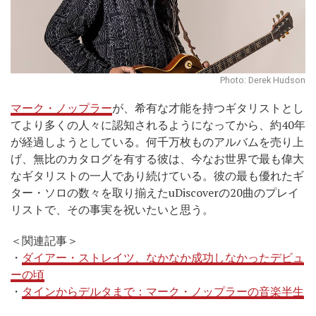
Photo: Derek Hudson
マーク・ノップラー
が、希有な才能を持つギタリストとし
てより多くの人々に認知されるようになってから、約40年
が経過しようとしている。何千万枚ものアルバムを売り上
げ、無比のカタログを有する彼は、今なお世界で最も偉大
なギタリストの一人であり続けている。彼の最も優れたギ
ター・ソロの数々を取り揃えたuDiscoverの20曲のプレイ
リストで、その事実を祝いたいと思う。
＜関連記事＞
・
ダイアー・ストレイツ、なかなか成功しなかったデビュ
ーの頃
・
タインからデルタまで：マーク・ノップラーの音楽半生