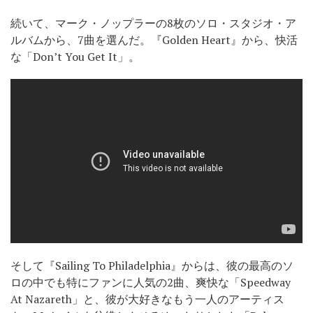
続いて、マーク・ノップラーの8枚のソロ・スタジオ・ア
ルバムから、7曲を選んだ。『Golden Heart』から、快活
な「Don’t You Get It」。
そして『Sailing To Philadelphia』からは、彼の最高のソ
ロの中でも特にファンに人気の2曲、爽快な「Speedway
At Nazareth」と、彼が大好きなもう一人のアーティス