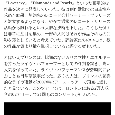
『Lovesexy』『Diamonds and Pearls』といった画期的な
作品を次々に発表していった。彼は創作活動での自主性を
求めた結果、契約先のレコード会社ワーナー・ブラザーズ
と対立するようになり、やがて通常のレコード・リリース
活動から離れるという大胆な決断を下した。こうした側面
は非常に注目を集め、一部の人間はそれが作品そのものに
影を落としていると考えていた。評論家たちの中には、彼
の作品が質より量を重視していると評する者もいた。
とはいえプリンスは、比類のないカリスマ性とエネルギー
を持ったライヴ・パフォーマーとしての評判を築き、高い
人気を保っていた。ライヴ・パフォーマンスが数時間に及
ぶことも日常茶飯事だった。多くの人は、プリンスの驚異
的なライヴ活動が2007年のアース・ツアーで頂点に達し
たと見ている。このツアーでは、ロンドンにある2万人収
容の02アリーナで21回ものコンサートが行われた。