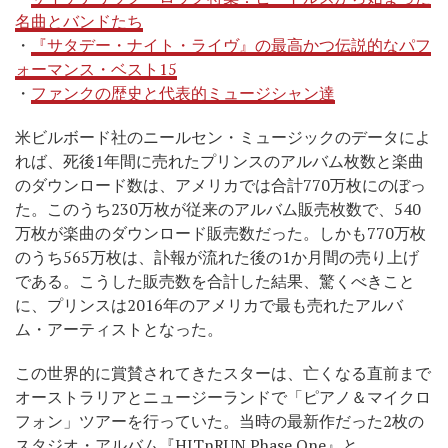
名曲とバンドたち
・
『サタデー・ナイト・ライヴ』の最高かつ伝説的なパフ
ォーマンス・ベスト15
・
ファンクの歴史と代表的ミュージシャン達
米ビルボード社のニールセン・ミュージックのデータによ
れば、死後1年間に売れたプリンスのアルバム枚数と楽曲
のダウンロード数は、アメリカでは合計770万枚にのぼっ
た。このうち230万枚が従来のアルバム販売枚数で、540
万枚が楽曲のダウンロード販売数だった。しかも770万枚
のうち565万枚は、訃報が流れた後の1か月間の売り上げ
である。こうした販売数を合計した結果、驚くべきこと
に、プリンスは2016年のアメリカで最も売れたアルバ
ム・アーティストとなった。
この世界的に賞賛されてきたスターは、亡くなる直前まで
オーストラリアとニュージーランドで「ピアノ＆マイクロ
フォン」ツアーを行っていた。当時の最新作だった2枚の
スタジオ・アルバム『HITnRUN Phase One』と