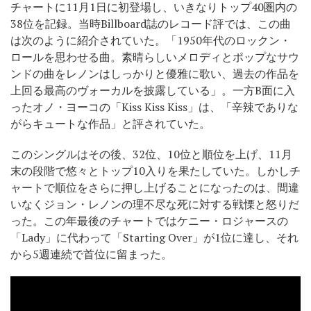
チャートに11月1日に初登場し、いきなりトップ40圏内の
38位を記録。当時Billboard誌のレコード評では、この曲
は次のように紹介されていた。「1950年代のロックン・
ロールを思わせる曲。素晴らしいメロディとポップなサウ
ンドの曲をレノンはしっかりと優雅に歌い、過去の作品を
上回る最高のヴォーカルを披露している」。一方B面に入
ったオノ・ヨーコの「Kiss Kiss Kiss」は、「辛辣でありな
がらキュートな作品」と評されていた。
このシングルはその後、32位、10位と順位を上げ、11月
末の段階で悠々とトップ10入りを果たしていた。しかしチ
ャートで順位をさらに押し上げることになったのは、間違
いなくジョン・レノンの理不尽な死に対する戦慄と怒りだ
った。この年最後のチャートではケニー・ロジャースの
「Lady」に代わって「Starting Over」が1位に達し、それ
から5週連続で首位に留まった。