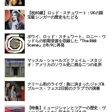
【祝80歳】ロッド・スチュワート：UKの国
宝級シンガーの歴史をたどる
ボウイ、ロッド・スチュワート、ロニー・ウ
ッドらの初期音源を収録した『The R&B
Scene』が8/9に再発
マッスル・ショールズとフェイム・スタジ
オ：アメリカのソウル史に残る二つの名所
クリーム初のライヴ：急に決まったジャズ&
ブルース・フェス2日前のクラブでの演奏
【特集】ミュージシャンとツアーの歴史：ヴ
ォードヴィルから巨大ライブまで