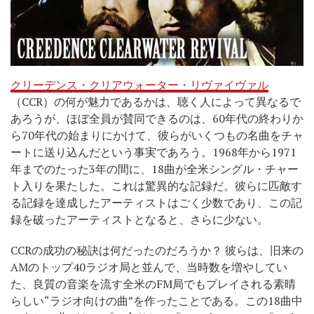
クリーデンス・クリアウォーター・リヴァイヴァル
（CCR）の何が魅力であるかは、聴く人によって異なるで
あろうが、ほぼ全員が賛同できるのは、60年代の終わりか
ら70年代の始まりにかけて、彼らがいくつもの名曲をチャ
ートに送り込んだという事実であろう。1968年から1971
年までのたった3年の間に、18曲が全米シングル・チャー
ト入りを果たした。これは驚異的な記録だ。彼らに匹敵す
る記録を達成したアーティストはごく少数であり、この記
録を破ったアーティストとなると、さらに少ない。
CCRの成功の秘訣は何だったのだろうか？ 彼らは、旧来の
AMのトップ40ラジオ局と並んで、当時数を増やしてい
た、良質の音楽を流す全米のFM局でもプレイされる素晴
らしい“ラジオ向けの曲”を作ったことである。この18曲中