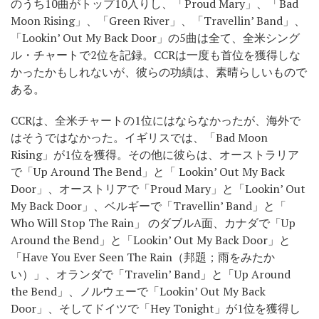
のうち10曲がトップ10入りし、「Proud Mary」、「Bad
Moon Rising」、「Green River」、「Travellin’ Band」、
「Lookin’ Out My Back Door」の5曲は全て、全米シング
ル・チャートで2位を記録。CCRは一度も首位を獲得しな
かったかもしれないが、彼らの功績は、素晴らしいもので
ある。
CCRは、全米チャートの1位にはならなかったが、海外で
はそうではなかった。イギリスでは、「Bad Moon
Rising」が1位を獲得。その他に彼らは、オーストラリア
で「Up Around The Bend」と「 Lookin’ Out My Back
Door」、オーストリアで「Proud Mary」と「Lookin’ Out
My Back Door」、ベルギーで「Travellin’ Band」と「
Who Will Stop The Rain」 のダブルA面、カナダで「Up
Around the Bend」と「Lookin’ Out My Back Door」と
「Have You Ever Seen The Rain（邦題；雨をみたか
い）」、オランダで「Travelin’ Band」と「Up Around
the Bend」、ノルウェーで「Lookin’ Out My Back
Door」、そしてドイツで「Hey Tonight」が1位を獲得し