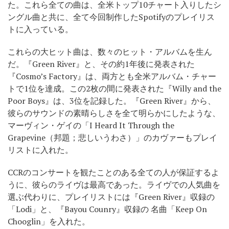
た。これら全ての曲は、全米トップ10チャート入りしたシ
ングル曲と共に、全て今回制作したSpotifyのプレイリス
トに入っている。
これらの大ヒット曲は、数々のヒット・アルバムを生ん
だ。『Green River』と、その約1年後に発表された
『Cosmo’s Factory』は、両方とも全米アルバム・チャー
トで1位を達成。この2枚の間に発表された『Willy and the
Poor Boys』は、3位を記録した。『Green River』から、
彼らのサウンドの素晴らしさを全て明らかにしたような、
マーヴィン・ゲイの「I Heard It Through the
Grapevine（邦題；悲しいうわさ）」のカヴァーもプレイ
リストに入れた。
CCRのコンサートを観たことのある全ての人が保証するよ
うに、彼らのライヴは最高であった。ライヴでの人気曲を
選ぶ代わりに、プレイリストには『Green River』収録の
「Lodi」と、『Bayou Counry』収録の 名曲「Keep On
Chooglin」を入れた。