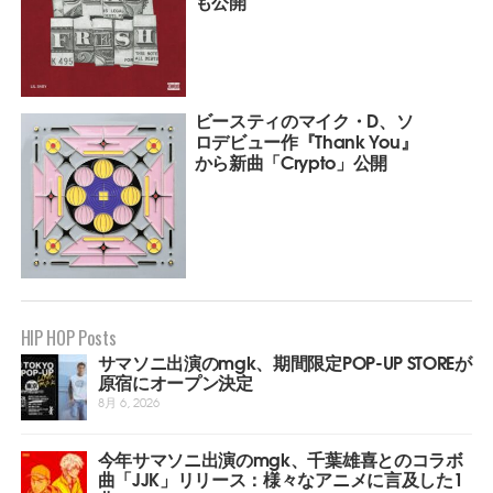
も公開
ビースティのマイク・D、ソ
ロデビュー作『Thank You』
から新曲「Crypto」公開
HIP HOP Posts
サマソニ出演のmgk、期間限定POP-UP STOREが
原宿にオープン決定
8月 6, 2026
今年サマソニ出演のmgk、千葉雄喜とのコラボ
曲「JJK」リリース：様々なアニメに言及した1