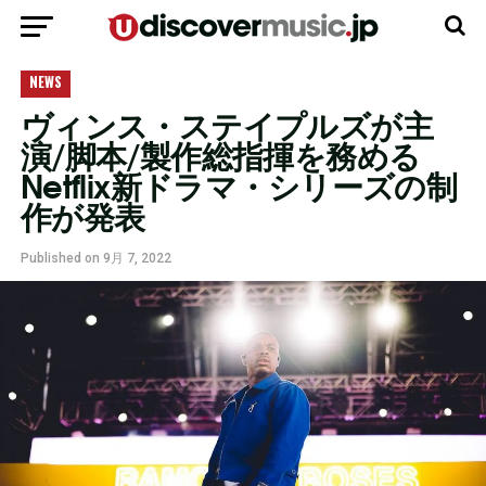
モバイルバージョンに移動
NEWS
ヴィンス・ステイプルズが主
演/脚本/製作総指揮を務める
Netflix新ドラマ・シリーズの制
作が発表
Published on
9月 7, 2022