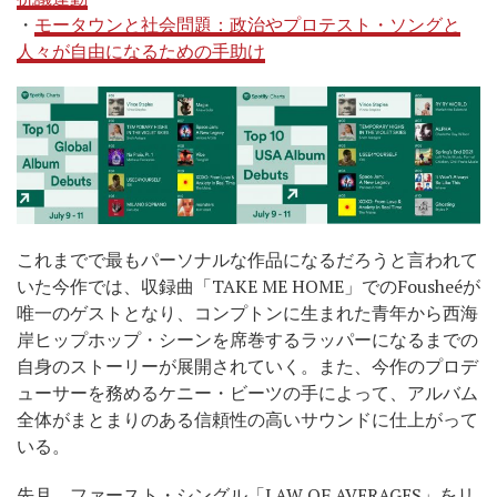
・
モータウンと社会問題：政治やプロテスト・ソングと
人々が自由になるための手助け
これまでで最もパーソナルな作品になるだろうと言われて
いた今作では、収録曲「TAKE ME HOME」でのFousheéが
唯一のゲストとなり、コンプトンに生まれた青年から西海
岸ヒップホップ・シーンを席巻するラッパーになるまでの
自身のストーリーが展開されていく。また、今作のプロデ
ューサーを務めるケニー・ビーツの手によって、アルバム
全体がまとまりのある信頼性の高いサウンドに仕上がって
いる。
先月、ファースト・シングル「LAW OF AVERAGES」をリ