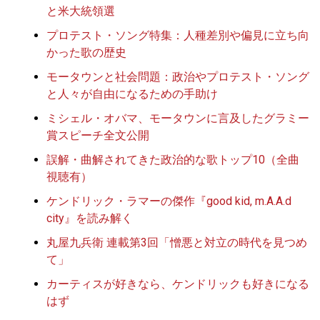
と米大統領選
プロテスト・ソング特集：人種差別や偏見に立ち向
かった歌の歴史
モータウンと社会問題：政治やプロテスト・ソング
と人々が自由になるための手助け
ミシェル・オバマ、モータウンに言及したグラミー
賞スピーチ全文公開
誤解・曲解されてきた政治的な歌トップ10（全曲
視聴有）
ケンドリック・ラマーの傑作『good kid, m.A.A.d
city』を読み解く
丸屋九兵衛 連載第3回「憎悪と対立の時代を見つめ
て」
カーティスが好きなら、ケンドリックも好きになる
はず