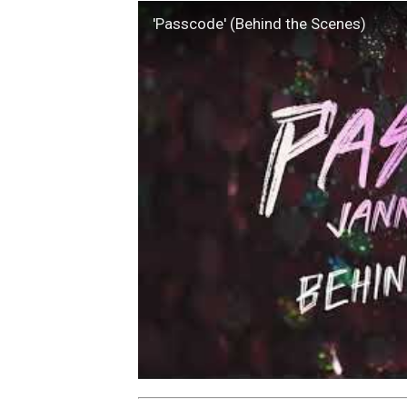
'Passcode' (Behind the Scenes)