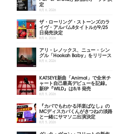
定
8月 6, 2026
ザ・ローリング・ストーンズのラ
イヴ・アルバム8タイトルが9/25
日発売決定
8月 6, 2026
アリ・レノックス、ニュー・シン
グル「Hookah Baby」をリリース
8月 6, 2026
KATSEYE新曲「Animal」で全米チ
ャート自己最高デビューを記録。
新EP『WILD』は8/8 発売
8月 5, 2026
『カバでもわかる洋楽ばなし』の
MCディスカバくんがきつねの淡路
と一緒にサマソニ出演決定
8月 5, 2026
グレタ・ヴァン・フリートの新作