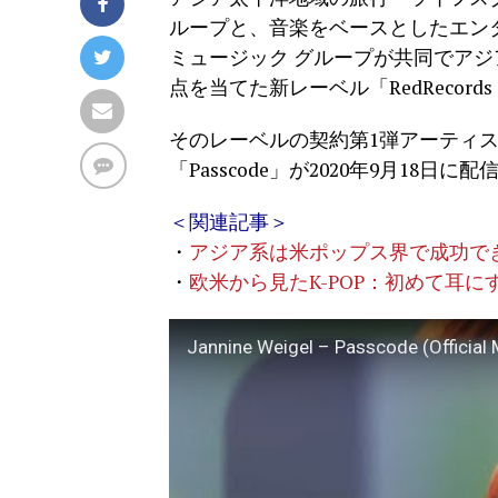
ループと、音楽をベースとしたエン
ミュージック グループが共同でア
点を当てた新レーベル「RedReco
そのレーベルの契約第1弾アーティスト、
「Passcode」が2020年9月18日に
＜関連記事＞
・
アジア系は米ポップス界で成功でき
・
欧米から見たK-POP：初めて耳
Jannine Weigel – Passcode (Official 