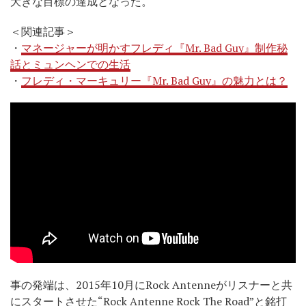
大きな目標の達成となった。
＜関連記事＞
・
マネージャーが明かすフレディ『Mr. Bad Guy』制作秘
話とミュンヘンでの生活
・
フレディ・マーキュリー『Mr. Bad Guy』の魅力とは？
事の発端は、2015年10月にRock Antenneがリスナーと共
にスタートさせた“Rock Antenne Rock The Road”と銘打