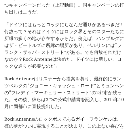
つキャンペーンだった（上記動画）。同キャンペーンの打
ち出しはこうだ。
「ドイツにはもっとロックにちなんだ通りがあるべきだ！
何故って？それはドイツにはロック界とそのスターたちに
所縁の多くの地が存在するからだ。例えば、ハンブルグに
はザ・ビートルズに所縁の場所があり、ベルリンには“フ
ランク・ザッパ・ストリート”がある。でも何故それだけ
なのか？Rock Antenneは決めた。ドイツには新しい、ロ
ックな通りが必要なのだ」
Rock Antenneはリスナーから提案を募り、最終的にラン
ツベルクの“ジョニー・キャッシュ・ロード”とミュンヘン
の“フレディ・マーキュリー・ストリート”の2都市が残っ
た。その後、彼らは2つの公式申請書を記入し、2015年10
月に両都市に直接提出した。
Rock Antenneのロックボスであるガイ・フランケルは、
彼の夢がついに実現することが決まり、この上ない喜びを