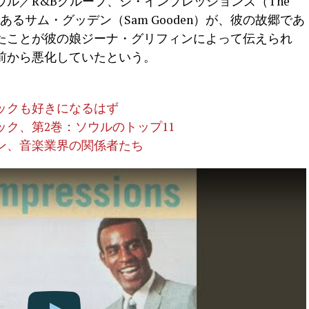
ソウル／R&Bグループ、ジ・インプレッションズ（The
ーであるサム・グッデン（Sam Gooden）が、彼の故郷であ
たことが彼の娘ジーナ・グリフィンによって伝えられ
前から悪化していたという。
ックも好きになるはず
ク、第2巻：ソウルのトップ11
ャン、音楽業界の関係者たち