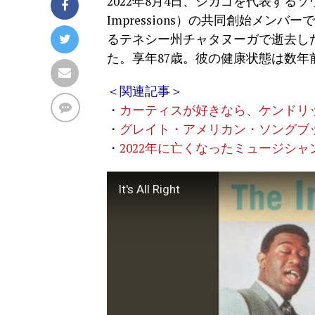
2022年8月4日、シカゴを代表する
Impressions）の共同創始メンバ
るテネシー州チャタヌーガで逝去し
た。享年87歳。彼の健康状態は数年
＜関連記事＞
・
カーティスが好きなら、ケンドリ
・
グレイト・アメリカン・ソングブッ
・
2022年に亡くなったミュージシ
It's All Right