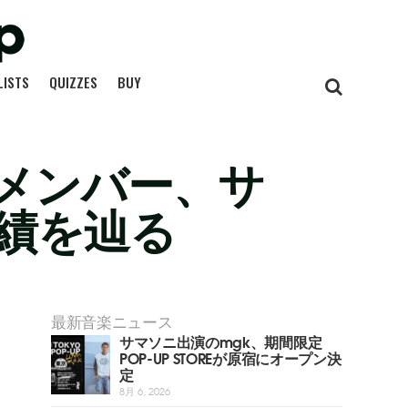
LISTS
QUIZZES
BUY
メンバー、サ
績を辿る
最新音楽ニュース
サマソニ出演のmgk、期間限定
POP-UP STOREが原宿にオープン決
定
8月 6, 2026