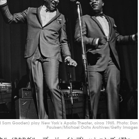
 Sam Gooden) play New York's Apollo Theater, circa 1965. Photo: Don
Paulsen/Michael Ochs Archives/Getty Images