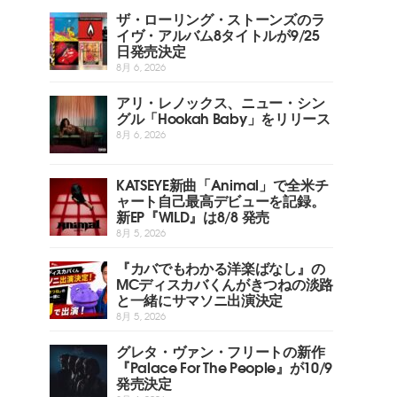
ザ・ローリング・ストーンズのラ
イヴ・アルバム8タイトルが9/25
日発売決定
8月 6, 2026
アリ・レノックス、ニュー・シン
グル「Hookah Baby」をリリース
8月 6, 2026
KATSEYE新曲「Animal」で全米チ
ャート自己最高デビューを記録。
新EP『WILD』は8/8 発売
8月 5, 2026
『カバでもわかる洋楽ばなし』の
MCディスカバくんがきつねの淡路
と一緒にサマソニ出演決定
8月 5, 2026
グレタ・ヴァン・フリートの新作
『Palace For The People』が10/9
発売決定