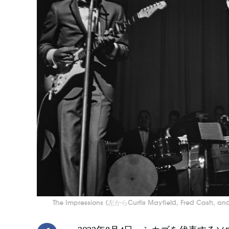
The Impressions (左からCurtis Mayfield, Fred Cash, and