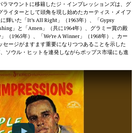
Cパラマウントに移籍したジ・インプレッションズは、グ
グライターとして頭角を現し始めたカーティス・メイフ
「It’s All Right」（1963年）、「Gypsy
 Pushing」と「Amen」（共に1964年）、グラミー賞の殿
y」（1965年）、「We’re A Winner」（1968年）、カー
ッセージがますます重要になりつつあることを示した
969年）など、ソウル・ヒットを連発しながらポップス市場にも進