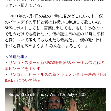
ファンへ伝えている。
「 2021年の7月7日の昼の12時に君がどこにいても、僕
のバースデイの平和と愛のお祝いに参加して欲しいな。
SNSにポストしても、言葉に出しても、もしくは心の中
で思うだけでも構わない。僕の誕生日の昼の12時に平和
と愛について考えてもらえたら最高だよ。僕の誕生日に
平和と愛を広めようよ！ みんな、よろしく！」
＜関連記事＞
・
リンゴ・スターが新EPの制作秘話やビートルズ時代の
エピソードを明かす
・
リンゴが、ビートルズの新ドキュメンタリー映画『Get
Back』について語る
Ringo Starr's Birthday Wish for July 7, 2021