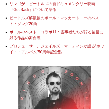
リンゴが、ビートルズの新ドキュメンタリー映画
『Get Back』について語る
ビートルズ解散後のポール・マッカートニーのベス
ト・ソング20曲
ポールのベスト・コラボ11：当事者たちが語る後世に
残る作品の舞台裏
プロデューサー、ジェイルズ・マーティンが語る”ホワ
イト・アルバム”50周年記念盤