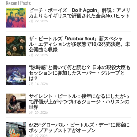
Recent Posts
ビーチ・ボーイズ「Do It Again」解説：アメリ
カよりもイギリスで評価された全英No.1ヒット
7月 29, 2026
ザ・ビートルズ『Rubber Soul』新スペシャ
ル・エディションが多形態で10/2発売決定。未
公開曲も収録
7月 29, 2026
“詠時感”と書いて何と読む？ 日本の現役大臣も
セッションに参加したスーパー・グループと
は？
7月 14, 2026
サイレント・ビートル：後年になるにしたがっ
て評価が上がりつづけるジョージ・ハリスンの
世界
6月 29, 2026
6/25“グローバル・ビートルズ・デー”に原宿に
ポップアップストアがオープン
6月 27, 2026