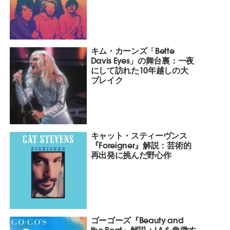
キム・カーンズ「Bette
Davis Eyes」の舞台裏：一夜
にして訪れた10年越しの大
ブレイク
キャット・スティーヴンス
『Foreigner』解説：芸術的
再出発に挑んだ野心作
ゴーゴーズ『Beauty and
the Beat』解説：LAを象徴す