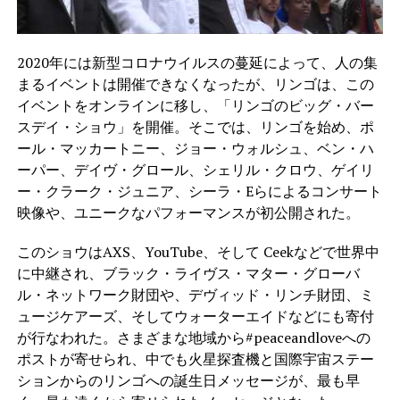
2020年には新型コロナウイルスの蔓延によって、人の集
まるイベントは開催できなくなったが、リンゴは、この
イベントをオンラインに移し、「リンゴのビッグ・バー
スデイ・ショウ」を開催。そこでは、リンゴを始め、ポ
ール・マッカートニー、ジョー・ウォルシュ、ベン・ハ
ーパー、デイヴ・グロール、シェリル・クロウ、ゲイリ
ー・クラーク・ジュニア、シーラ・Eらによるコンサート
映像や、ユニークなパフォーマンスが初公開された。
このショウはAXS、YouTube、そして Ceekなどで世界中
に中継され、ブラック・ライヴス・マター・グローバ
ル・ネットワーク財団や、デヴィッド・リンチ財団、ミ
ュージケアーズ、そしてウォーターエイドなどにも寄付
が行なわれた。さまざまな地域から#peaceandloveへの
ポストが寄せられ、中でも火星探査機と国際宇宙ステー
ションからのリンゴへの誕生日メッセージが、最も早