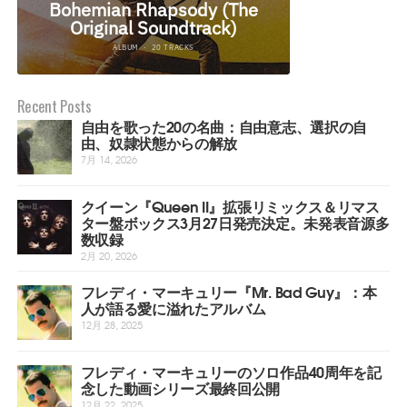
Recent Posts
自由を歌った20の名曲：自由意志、選択の自
由、奴隷状態からの解放
7月 14, 2026
クイーン『Queen II』拡張リミックス＆リマス
ター盤ボックス3月27日発売決定。未発表音源多
数収録
2月 20, 2026
フレディ・マーキュリー『Mr. Bad Guy』：本
人が語る愛に溢れたアルバム
12月 28, 2025
フレディ・マーキュリーのソロ作品40周年を記
念した動画シリーズ最終回公開
12月 22, 2025