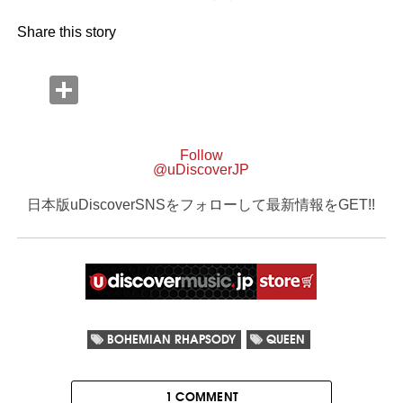
Share this story
Follow
@uDiscoverJP
日本版uDiscoverSNSをフォローして最新情報をGET!!
BOHEMIAN RHAPSODY
QUEEN
1 COMMENT