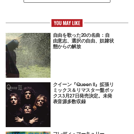
YOU MAY LIKE
自由を歌った20の名曲：自
由意志、選択の自由、奴隷状
態からの解放
クイーン『Queen II』拡張リ
ミックス＆リマスター盤ボッ
クス3月27日発売決定。未発
表音源多数収録
フレディ・マーキュリー