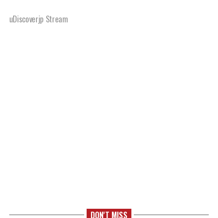
uDiscoverjp Stream
DON'T MISS