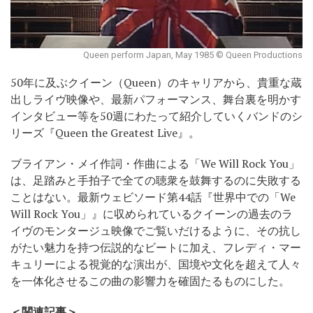
Queen perform Japan, May 1985 © Queen Productions
50年に及ぶクイーン（Queen）のキャリアから、貴重な蔵
出しライヴ映像や、最新パフォーマンス、舞台裏を明かす
インタビュー等を50週にわたって紹介していくバンドのシ
リーズ『Queen the Greatest Live』。
ブライアン・メイ作詞・作曲による「We Will Rock You」
は、足踏みと手拍子で全ての聴衆を鼓舞するのに失敗する
ことはない。最新ウェビソード第44話『世界中での「We
Will Rock You」』に収められているクイーンの過去のラ
イヴのモンタージュ映像でご覧いだけるように、その抗し
がたい魅力を持つ伝説的なビートに加え、フレディ・マー
キュリーによる視覚的な演出が、国境や文化を超えて人々
を一体化させるこの曲の影響力を確固たるものにした。
＜関連記事＞