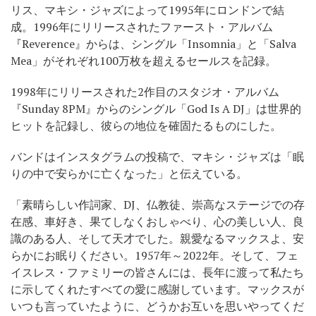
リス、マキシ・ジャズによって1995年にロンドンで結
成。1996年にリリースされたファースト・アルバム
『Reverence』からは、シングル「Insomnia」と「Salva
Mea」がそれぞれ100万枚を超えるセールスを記録。
1998年にリリースされた2作目のスタジオ・アルバム
『Sunday 8PM』からのシングル「God Is A DJ」は世界的
ヒットを記録し、彼らの地位を確固たるものにした。
バンドはインスタグラムの投稿で、マキシ・ジャズは「眠
りの中で安らかに亡くなった」と伝えている。
「素晴らしい作詞家、DJ、仏教徒、崇高なステージでの存
在感、車好き、果てしなくおしゃべり、心の美しい人、良
識のある人、そして天才でした。親愛なるマックスよ、安
らかにお眠りください。1957年～2022年。そして、フェ
イスレス・ファミリーの皆さんには、長年に渡って私たち
に示してくれたすべての愛に感謝しています。マックスが
いつも言っていたように、どうかお互いを思いやってくだ