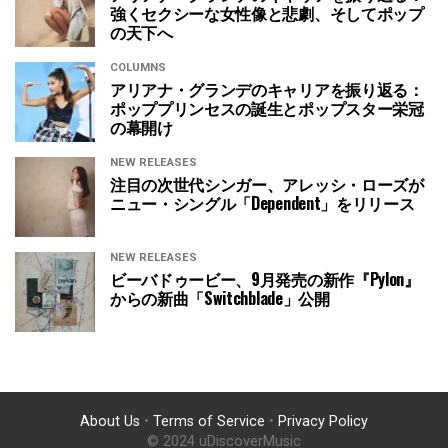
強くセクシーな女性像と悲劇、そしてポップ
の天下へ
COLUMNS
アリアナ・グランデのキャリアを振り返る：
ポッププリンセスの誕生とポップスター栄冠
の幕開け
NEW RELEASES
注目の次世代シンガー、アレッシ・ローズが
ニュー・シングル「Dependent」をリリース
NEW RELEASES
ビーバドゥービー、9月発売の新作『Pylon』
からの新曲「Switchblade」公開
About Us
•
Terms of Service
•
Privacy Policy
© 2024 uDiscoverMusic