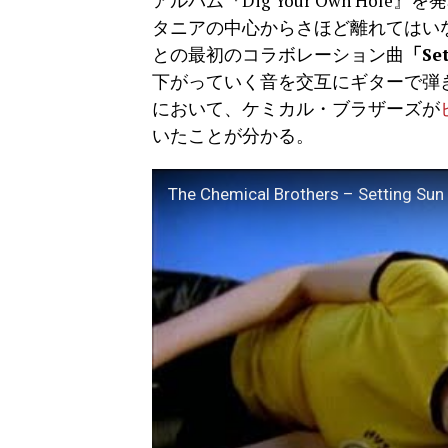
アルバム『Dig Your Own Ho
タニアの中心からさほど離れてはい
との最初のコラボレーション曲
「Set
下がっていく音を交互にギターで弾
において、ケミカル・ブラザーズが
いたことが分かる。
The Chemical Brothers – Setting Sun 