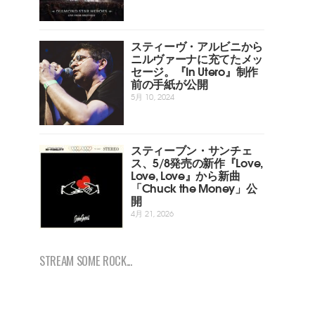
スティーヴ・アルビニから
ニルヴァーナに充てたメッ
セージ。『In Utero』制作
前の手紙が公開
5月 10, 2024
スティーブン・サンチェ
ス、5/8発売の新作『Love,
Love, Love』から新曲
「Chuck the Money」公
開
4月 21, 2026
STREAM SOME ROCK...