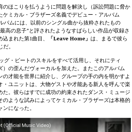
、肩のほこりを払うように問題を解決し（訴訟問題に脅か
たケミカル・ブラザーズ名義でデビュー・アルバム
表。このアルバムには、以前のシングル曲から抜粋されたもの
の最高の息子”と評されたようなすばらしい作品が収録さ
め込まれた第1曲目、
「Leave Home」
は、まるで彼ら
じだ。
ッグ・ビートのスキルをすべて活用し、それにティ
ズ）の歪んだヴォーカルを加えた。またこのアルバム
ンの才能を世界に紹介し、グループの手の内を明かすよ
オ・ユニットは、大物ゲストや才能ある新人を呼んで楽
めた。彼らはすでに成功の約束されたダンス・ミュージ
そのような試みによってケミカル・ブラザーズは本格的
ャンになった。
 (Official Music Video)