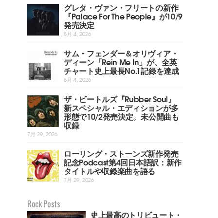
グレタ・ヴァン・フリートの新作
『Palace For The People』が10/9
発売決定
8月 4, 2026
サム・フェンダー＆オリヴィア・
ディーン「Rein Me In」が、全英
チャート史上最長No.1記録を達成
8月 4, 2026
ザ・ビートルズ『Rubber Soul』
新スペシャル・エディションが多
形態で10/2発売決定。未公開曲も
収録
7月 29, 2026
ローリング・ストーンズ新作発売
記念Podcast第4回日本語訳：新作
タイトルや収録楽曲を語る
7月 29, 2026
Rock Posts
史上最高のトリビュート・