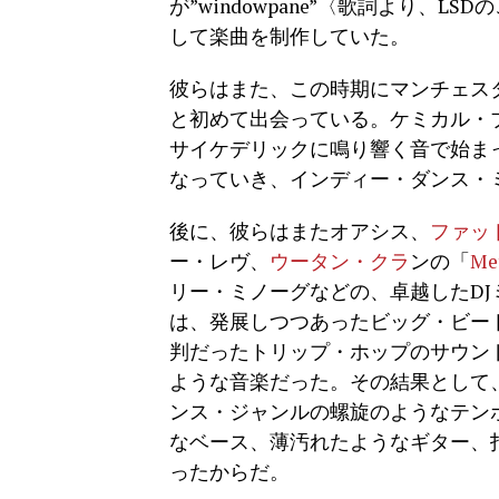
が”windowpane”〈歌詞より、
して楽曲を制作していた。
彼らはまた、この時期にマンチェス
と初めて出会っている。ケミカル・ブラザ
サイケデリックに鳴り響く音で始ま
なっていき、インディー・ダンス・
後に、彼らはまたオアシス、
ファッ
ー・レヴ、
ウータン・クラ
ンの「
Me
リー・ミノーグなどの、卓越したD
は、発展しつつあったビッグ・ビー
判だったトリップ・ホップのサウン
ような音楽だった。その結果として
ンス・ジャンルの螺旋のようなテン
なベース、薄汚れたようなギター、
ったからだ。