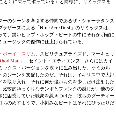
LSDのこと〉に乗って歌っている）と同様に、リミックスを
ターのシーンを牽引する仲間であるザ・シャーラタンズ
ーズによる「Nine Acre Dust」のリミックスは、
って、鋭いヒップ・ホップ・ビートの中にそれが明確に
ミュージックの傑作に仕上げられている。
トボーイ・スリム
、スピリチュアライズド、マーキュリ
thod Man
」、セイント・エティエンヌ、さらにはカイ
Jミックス・バージョンを次々に生み出した。ケミカル
トのシーンを支配したのだ。それは、イギリス中で大評
ドを取り入れ、それに何か強いものを少しだけ注射した
、比較的ゆっくりなテンポとファンクの感じが、他のダ
ポに困惑していた聴衆を惹きつけた。彼らのダーティー
打ちのめすようで、小刻みなビートはそれにぴったりだ