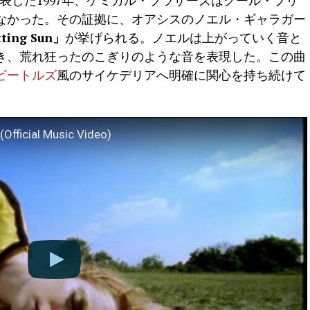
le』を発表した1997年、ケミカル・ブラザーズはクール・ブリ
なかった。その証拠に、オアシスのノエル・ギャラガー
ting Sun」
が挙げられる。ノエルは上がっていく音と
き、荒れ狂ったのこぎりのような音を表現した。この曲
ビートルズ
風のサイケデリアへ明確に関心を持ち続けて
(Official Music Video)