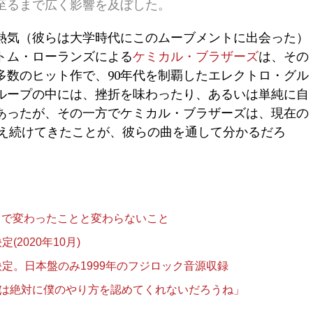
至るまで広く影響を及ぼした。
熱気（彼らは大学時代にこのムーブメントに出会った）
トム・ローランズによる
ケミカル・ブラザーズ
は、その
多数のヒット作で、90年代を制覇したエレクトロ・グル
ループの中には、挫折を味わったり、あるいは単純に自
あったが、その一方でケミカル・ブラザーズは、現在の
応え続けてきたことが、彼らの曲を通して分かるだろ
hy』で変わったことと変わらないこと
2020年10月)
発売決定。日本盤のみ1999年のフジロック音源収録
りは絶対に僕のやり方を認めてくれないだろうね」