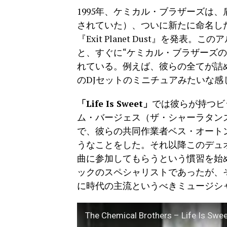
1995年、ケミカル・ブラザーズは
されていた）、ついに新たに命名し
『Exit Planet Dust』を発
と、すぐに“ケミカル・ブラザーズ
れている。例えば、彼らの全てが詰
のDJセットのミニチュアみたいな感
「Life Is Sweet」
では彼らが持つビ
ム・バージェス（ザ・シャーラタン
で、彼らの共同作業者ベス・オート
うなことをした。それ以降このデュ
曲に参加してもらうという慣習を始
ックのスペシャリストであったが、
に時代の主流というべきミュージシ
The Chemical Brothers – Life Is Sweet